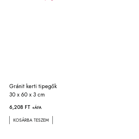
Gránit kerti tipegők
30 x 60 x 3 cm
6,208
FT
+ÁFA
KOSÁRBA TESZEM