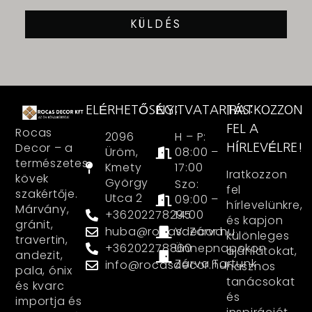
KÜLDÉS
ELÉRHETŐSÉG:
NYITVATARTÁS:
IRATKOZZON
FEL A
Rocas
2096
H – P:
Decor – a
HÍRLEVÉLRE!
Üröm,
08:00 –
természetes
Kmety
17:00
Iratkozzon
kövek
György
Szo:
fel
szakértője.
Utca 2
09:00 –
hírlevelünkre,
Márvány,
+36202278295
14:00
és kapjon
gránit,
huba@rocasdecor.hu
V: Zárva
különleges
travertin,
+36202278860
Ünnepnapokon
ajánlatokat,
andezit,
Zárva Tartunk
info@rocasdecor.hu
hasznos
pala, ónix
tanácsokat
és kvarc
és
importja és