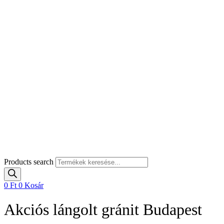
Products search
0
Ft
0
Kosár
Akciós lángolt gránit Budapest