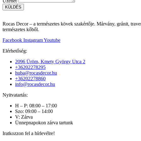
Üzenet
KÜLDÉS
Rocas Decor – a természetes kövek szakértője. Márvány, gránit, traver
természetes kőből.
Facebook
Instagram
Youtube
Elérhetőség:
2096 Üröm, Kmety György Utca 2
+36202278295
huba@rocasdecor.hu
+36202278860
info@rocasdecor.hu
Nyitvatartás:
H – P: 08:00 – 17:00
Szo: 09:00 – 14:00
V: Zárva
Ünnepnapokon zárva tartunk
Iratkozzon fel a hírlevélre!