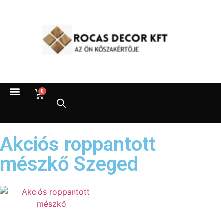
0
Akciós roppantott
mészkő Szeged