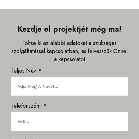
Kezdje el projektjét még ma!
Töltse ki az alábbi adatokat a szükséges
szolgáltatással kapcsolatban, és felvesszük Önnel
a kapcsolatot
Teljes Név
Telefonszám