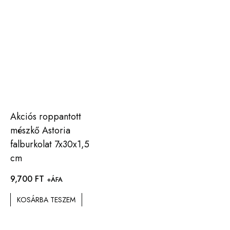
Akciós roppantott
mészkő Astoria
falburkolat 7x30x1,5
cm
9,700
FT
+ÁFA
KOSÁRBA TESZEM