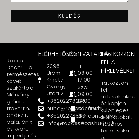
KÜLDÉS
ELÉRHETŐSÉG:
NYITVATARTÁS:
IRATKOZZON
Rocas
FEL A
2096
H – P:
Decor – a
HÍRLEVÉLRE!
Üröm,
08:00 –
természetes
Kmety
17:00
kövek
Iratkozzon
György
Szo:
szakértője.
fel
Utca 2
09:00 –
Márvány,
hírlevelünkre,
+36202278295
14:00
gránit,
és kapjon
huba@rocasdecor.hu
V: Zárva
travertin,
különleges
andezit,
+36202278860
Ünnepnapokon
ajánlatokat,
pala, ónix
Zárva Tartunk
info@rocasdecor.hu
hasznos
és kvarc
tanácsokat
importja és
és