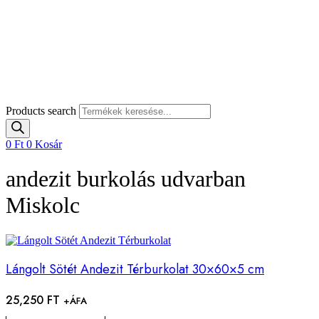
Products search
0
Ft
0
Kosár
andezit burkolás udvarban
Miskolc
Lángolt Sötét Andezit Térburkolat 30×60×5 cm
25,250
FT
+ÁFA