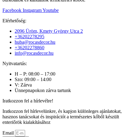
Facebook
Instagram
Youtube
Elérhetőség:
2096 Üröm, Kmety György Utca 2
+36202278295
huba@rocasdecor.hu
+36202278860
info@rocasdecor.hu
Nyitvatartás:
H – P: 08:00 – 17:00
Szo: 09:00 – 14:00
V: Zárva
Ünnepnapokon zárva tartunk
Iratkozzon fel a hírlevélre!
Iratkozzon fel hírlevelünkre, és kapjon különleges ajánlatokat,
hasznos tanácsokat és inspirációt a természetes kőből készült
enteriőrök kialakításához
Email