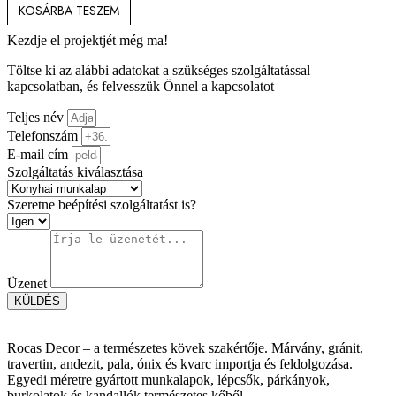
KOSÁRBA TESZEM
Kezdje el projektjét még ma!
Töltse ki az alábbi adatokat a szükséges szolgáltatással
kapcsolatban, és felvesszük Önnel a kapcsolatot
Teljes név
Telefonszám
E-mail cím
Szolgáltatás kiválasztása
Szeretne beépítési szolgáltatást is?
Üzenet
KÜLDÉS
Rocas Decor – a természetes kövek szakértője. Márvány, gránit,
travertin, andezit, pala, ónix és kvarc importja és feldolgozása.
Egyedi méretre gyártott munkalapok, lépcsők, párkányok,
burkolatok és kandallók természetes kőből.