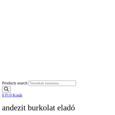
Products search
0
Ft
0
Kosár
andezit burkolat eladó