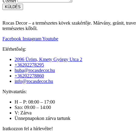
Üzenet
KÜLDÉS
Rocas Decor – a természetes kövek szakértője. Márvány, gránit, traver
természetes kőből.
Facebook
Instagram
Youtube
Elérhetőség:
2096 Üröm, Kmety György Utca 2
+36202278295
huba@rocasdecor.hu
+36202278860
info@rocasdecor.hu
Nyitvatartás:
H – P: 08:00 – 17:00
Szo: 09:00 – 14:00
V: Zárva
Ünnepnapokon zárva tartunk
Iratkozzon fel a hírlevélre!