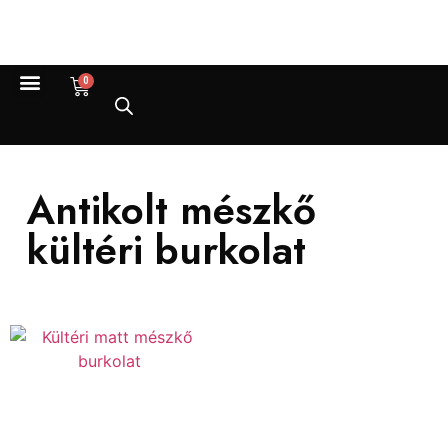
0
KOMPOZIT KVARC
TERMÉSZETES KŐ
Antikolt mészkő
kültéri burkolat