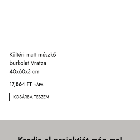
Kültéri matt mészkő
burkolat Vratza
40x60x3 cm
17,864
FT
+ÁFA
KOSÁRBA TESZEM
Kezdje el projektjét még ma!