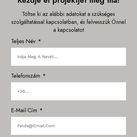
Töltse ki az alábbi adatokat a szükséges
szolgáltatással kapcsolatban, és felvesszük Önnel
a kapcsolatot
Teljes Név
Telefonszám
E-Mail Cím