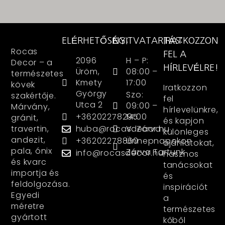
ELÉRHETŐSÉG:
NYITVATARTÁS:
IRATKOZZON
Rocas
FEL A
2096
H – P:
Decor – a
HÍRLEVÉLRE!
Üröm,
08:00 –
természetes
Kmety
17:00
kövek
Iratkozzon
György
Szo:
szakértője.
fel
Utca 2
09:00 –
Márvány,
hírlevelünkre,
+36202278295
14:00
gránit,
és kapjon
huba@rocasdecor.hu
V: Zárva
travertin,
különleges
andezit,
+36202278860
Ünnepnapokon
ajánlatokat,
pala, ónix
Zárva Tartunk
info@rocasdecor.hu
hasznos
és kvarc
tanácsokat
importja és
és
feldolgozása.
inspirációt
Egyedi
a
méretre
természetes
gyártott
kőből