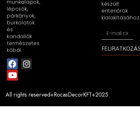
munkalapok,
készült
lépcsők,
enteriőrök
párkányok,
kialakításához
burkolatok
és
kandallók
természetes
FELIRATKOZÁ
kőből.
All rights reserved+RocasDecorKFT+2025