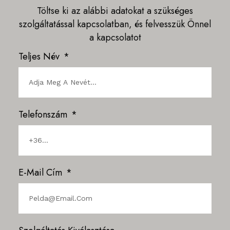
Töltse ki az alábbi adatokat a szükséges
szolgáltatással kapcsolatban, és felvesszük Önnel
a kapcsolatot
Teljes Név
Telefonszám
E-Mail Cím