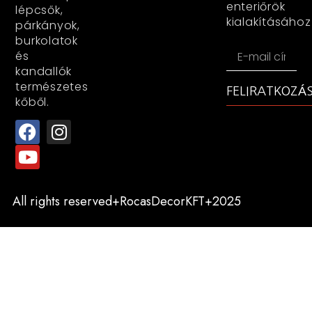
enteriőrök
lépcsők,
kialakításához
párkányok,
burkolatok
és
kandallók
természetes
FELIRATKOZÁ
kőből.
All rights reserved+RocasDecorKFT+2025