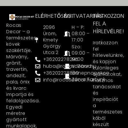
ELÉRHETŐSÉG:
NYITVATARTÁS:
IRATKOZZON
FEL A
Rocas
2096
H – P:
Decor – a
HÍRLEVÉLRE!
Üröm,
08:00 –
természetes
Kmety
17:00
Iratkozzon
kövek
György
Szo:
fel
szakértője.
Utca 2
09:00 –
hírlevelünkre,
Márvány,
+36202278295
14:00
és kapjon
gránit,
huba@rocasdecor.hu
V: Zárva
különleges
travertin,
+36202278860
Ünnepnapokon
ajánlatokat,
andezit,
Zárva Tartunk
info@rocasdecor.hu
hasznos
pala, ónix
tanácsokat
és kvarc
és
importja és
inspirációt
feldolgozása.
a
Egyedi
természetes
méretre
kőből
gyártott
készült
munkalapok,