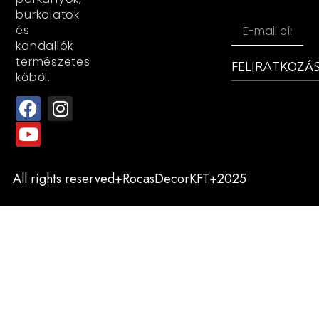
burkolatok
és
kandallók
természetes
FELIRATKOZÁ
kőből.
All rights reserved+RocasDecorKFT+2025