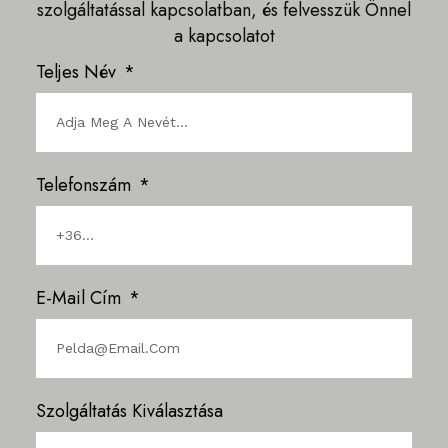
szolgáltatással kapcsolatban, és felvesszük Önnel
a kapcsolatot
Teljes Név
Telefonszám
E-Mail Cím
Szolgáltatás Kiválasztása