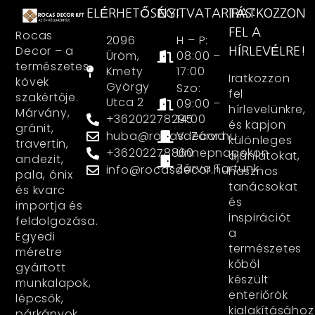
ELÉRHETŐSÉG:
NYITVATARTÁS:
IRATKOZZON
FEL A
Rocas
2096
H – P:
Decor – a
HÍRLEVÉLRE!
Üröm,
08:00 –
természetes
Kmety
17:00
Iratkozzon
kövek
György
Szo:
fel
szakértője.
Utca 2
09:00 –
hírlevelünkre,
Márvány,
+36202278295
14:00
és kapjon
gránit,
huba@rocasdecor.hu
V: Zárva
különleges
travertin,
+36202278860
Ünnepnapokon
ajánlatokat,
andezit,
Zárva Tartunk
info@rocasdecor.hu
hasznos
pala, ónix
tanácsokat
és kvarc
és
importja és
inspirációt
feldolgozása.
a
Egyedi
természetes
méretre
kőből
gyártott
készült
munkalapok,
enteriőrök
lépcsők,
kialakításához
párkányok,