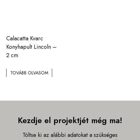
Calacatta Kvarc
Konyhapult Lincoln –
2 cm
TOVÁBB OLVASOM
Kezdje el projektjét még ma!
Töltse ki az alábbi adatokat a szükséges