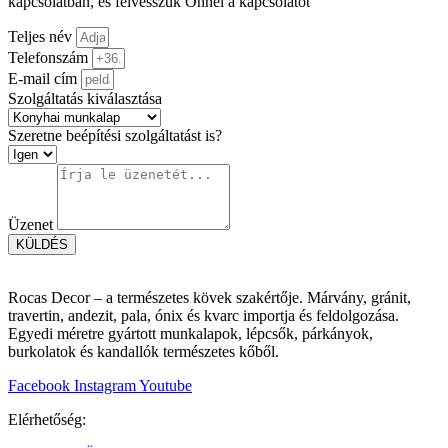
kapcsolatban, és felvesszük Önnel a kapcsolatot
Teljes név
Telefonszám
E-mail cím
Szolgáltatás kiválasztása
Szeretne beépítési szolgáltatást is?
Üzenet
KÜLDÉS
Rocas Decor – a természetes kövek szakértője. Márvány, gránit,
travertin, andezit, pala, ónix és kvarc importja és feldolgozása.
Egyedi méretre gyártott munkalapok, lépcsők, párkányok,
burkolatok és kandallók természetes kőből.
Facebook
Instagram
Youtube
Elérhetőség: