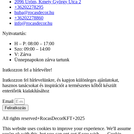
2096 Üröm, Kmety György Utca 2
+36202278295
huba@rocasdecor.hu
+36202278860
info@rocasdecor.hu
Nyitvatartás:
H – P: 08:00 – 17:00
Szo: 09:00 – 14:00
V: Zárva
Ünnepnapokon zárva tartunk
Iratkozzon fel a hírlevélre!
Iratkozzon fel hírlevelünkre, és kapjon különleges ajánlatokat,
hasznos tanácsokat és inspirációt a természetes kőből készült
enteriőrök kialakításához
Email
Feliratkozás
All rights reserved+RocasDecorKFT+2025
This website uses cookies to improve your experience. We'll assume
you're ok with this, but you can opt-out if you wish.
Cookie