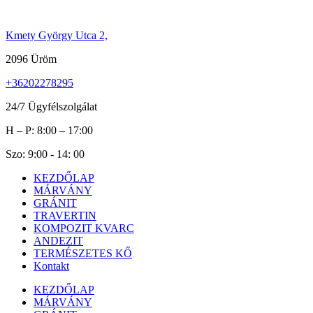
Ugrás
a
Kmety György Utca 2,
tartalomhoz
2096 Üröm
+36202278295
24/7 Ügyfélszolgálat
H – P: 8:00 – 17:00
Szo: 9:00 - 14: 00
KEZDŐLAP
MÁRVÁNY
GRÁNIT
TRAVERTIN
KOMPOZIT KVARC
ANDEZIT
TERMÉSZETES KŐ
Kontakt
KEZDŐLAP
MÁRVÁNY