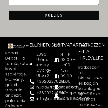
KÜLDÉS
ELÉRHETŐSÉG:
NYITVATARTÁS:
IRATKOZZON
FEL A
Rocas
2096
H – P:
Decor – a
HÍRLEVÉLRE!
Üröm,
08:00 –
természetes
Kmety
17:00
Iratkozzon
kövek
György
Szo:
fel
szakértője.
Utca 2
09:00 –
hírlevelünkre,
Márvány,
+36202278295
14:00
és kapjon
gránit,
huba@rocasdecor.hu
V: Zárva
különleges
travertin,
+36202278860
Ünnepnapokon
ajánlatokat,
andezit,
Zárva Tartunk
info@rocasdecor.hu
hasznos
pala, ónix
tanácsokat
és kvarc