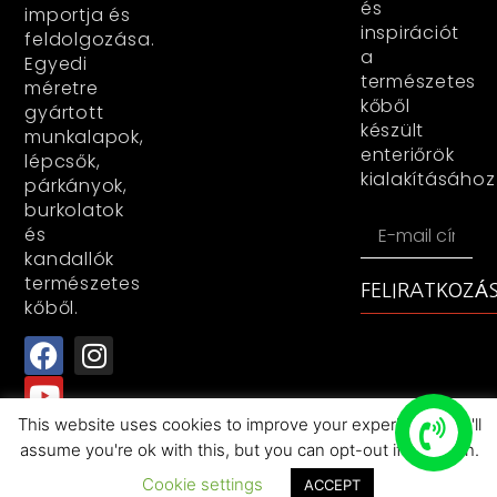
és
importja és
inspirációt
feldolgozása.
a
Egyedi
természetes
méretre
kőből
gyártott
készült
munkalapok,
enteriőrök
lépcsők,
kialakításához
párkányok,
burkolatok
és
kandallók
természetes
FELIRATKOZÁ
kőből.
This website uses cookies to improve your experience. We'll
assume you're ok with this, but you can opt-out if you wish.
All rights reserved+RocasDecorKFT+2025
Cookie settings
ACCEPT