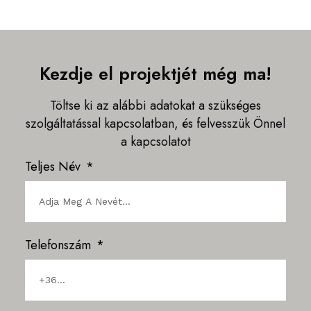
Kezdje el projektjét még ma!
Töltse ki az alábbi adatokat a szükséges
szolgáltatással kapcsolatban, és felvesszük Önnel
a kapcsolatot
Teljes Név
Telefonszám