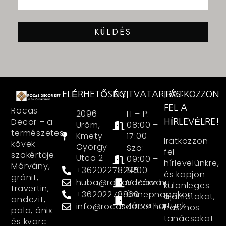
KÜLDÉS
ELÉRHETŐSÉG:
NYITVATARTÁS:
IRATKOZZON
FEL A
Rocas
2096
H – P:
Decor – a
HÍRLEVÉLRE!
Üröm,
08:00 –
természetes
Kmety
17:00
Iratkozzon
kövek
György
Szo:
fel
szakértője.
Utca 2
09:00 –
hírlevelünkre,
Márvány,
+36202278295
14:00
és kapjon
gránit,
huba@rocasdecor.hu
V: Zárva
különleges
travertin,
+36202278860
Ünnepnapokon
ajánlatokat,
andezit,
Zárva Tartunk
info@rocasdecor.hu
hasznos
pala, ónix
tanácsokat
és kvarc