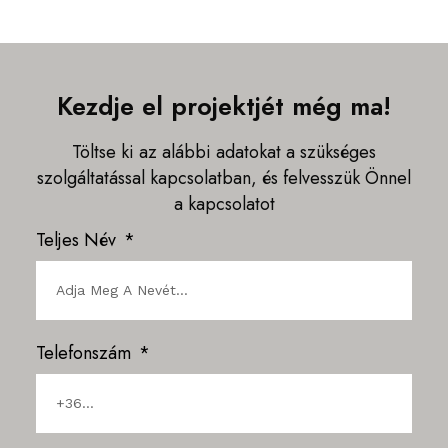
Kezdje el projektjét még ma!
Töltse ki az alábbi adatokat a szükséges
szolgáltatással kapcsolatban, és felvesszük Önnel
a kapcsolatot
Teljes Név
Telefonszám