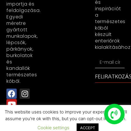
és
importja és
inspirációt
feldolgozása.
a
Egyedi
természetes
méretre
kőből
gyártott
készült
munkalapok,
enteriőrök
lépcsők,
kialakításához
párkányok,
burkolatok
és
kandallók
természetes
FELIRATKOZÁ
kőből.
This website uses cookies to improve your experience. We'll
assume you're ok with this, but you can opt-out if you wish.
All rights reserved+RocasDecorKFT+2025
Cookie settings
ACCEPT