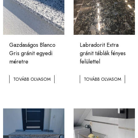
Gazdaságos Blanco
Labradorit Extra
Gris gránit egyedi
gránit táblák fényes
méretre
felülettel
TOVÁBB OLVASOM
TOVÁBB OLVASOM