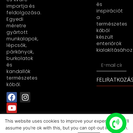
és
importja és
inspirációt
feldolgozása.
a
Egyedi
természetes
méretre
kőből
gyártott
készült
munkalapok,
enteriőrök
lépcsők,
kialakításához
párkányok,
burkolatok
és
kandallók
természetes
FELIRATKOZÁ
kőből.
This website uses cookies to improve your experience. We'll
All rights reserved+RocasDecorKFT+2025
assume you're ok with this, but you can opt-out if you wish.