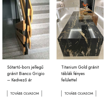
Sótartó-bors jellegű
Titanium Gold gránit
gránit Bianco Grigio
táblák fényes
– Kedvező ár
felülettel
TOVÁBB OLVASOM
TOVÁBB OLVASOM