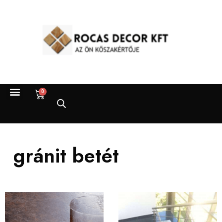
0
gránit betét