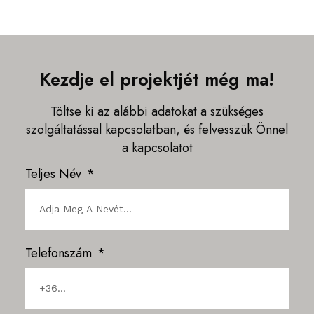
Kezdje el projektjét még ma!
Töltse ki az alábbi adatokat a szükséges
szolgáltatással kapcsolatban, és felvesszük Önnel
a kapcsolatot
Teljes Név
Telefonszám