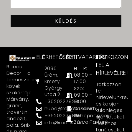
KÜLDÉS
ELÉRHETŐSÉG:
NYITVATARTÁS:
IRATKOZZON
FEL A
Rocas
2096
H – P:
Decor – a
HÍRLEVÉLRE!
Üröm,
08:00 –
természetes
Kmety
17:00
Iratkozzon
kövek
György
Szo:
fel
szakértője.
Utca 2
09:00 –
hírlevelünkre,
Márvány,
+36202278295
14:00
és kapjon
gránit,
huba@rocasdecor.hu
V: Zárva
különleges
travertin,
+36202278860
Ünnepnapokon
ajánlatokat,
andezit,
Zárva Tartunk
info@rocasdecor.hu
hasznos
pala, ónix
tanácsokat
és kvarc