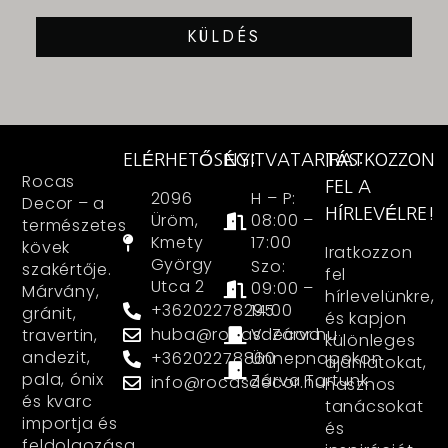
KÜLDÉS
ELÉRHETŐSÉG:
NYITVATARTÁS:
IRATKOZZON
Rocas
FEL A
2096
H – P:
Decor – a
HÍRLEVÉLRE!
Üröm,
08:00 –
természetes
Kmety
17:00
kövek
Iratkozzon
György
Szo:
szakértője.
fel
Utca 2
09:00 –
Márvány,
hírlevelünkre,
+36202278295
14:00
gránit,
és kapjon
huba@rocasdecor.hu
V: Zárva
travertin,
különleges
andezit,
+36202278860
Ünnepnapokon
ajánlatokat,
pala, ónix
Zárva Tartunk
info@rocasdecor.hu
hasznos
és kvarc
tanácsokat
importja és
és
feldolgozása.