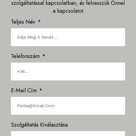
szolgáltatással kapcsolatban, és felvesszük Önnel
a kapcsolatot
Teljes Név
Telefonszám
E-Mail Cím
Szolgáltatás Kiválasztása