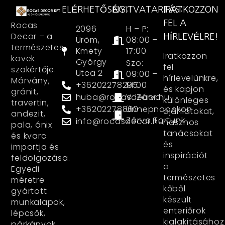
ELÉRHETŐSÉG:
NYITVATARTÁS:
IRATKOZZON
FEL A
Rocas
2096
H – P:
Decor – a
HÍRLEVÉLRE!
Üröm,
08:00 –
természetes
Kmety
17:00
Iratkozzon
kövek
György
Szo:
fel
szakértője.
Utca 2
09:00 –
hírlevelünkre,
Márvány,
+36202278295
14:00
és kapjon
gránit,
huba@rocasdecor.hu
V: Zárva
különleges
travertin,
+36202278860
Ünnepnapokon
ajánlatokat,
andezit,
Zárva Tartunk
info@rocasdecor.hu
hasznos
pala, ónix
tanácsokat
és kvarc
és
importja és
inspirációt
feldolgozása.
a
Egyedi
természetes
méretre
kőből
gyártott
készült
munkalapok,
enteriőrök
lépcsők,
kialakításához
párkányok,