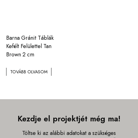
Barna Gránit Táblák
Kefélt Felülettel Tan
Brown 2 cm
TOVÁBB OLVASOM
Kezdje el projektjét még ma!
Töltse ki az alábbi adatokat a szükséges