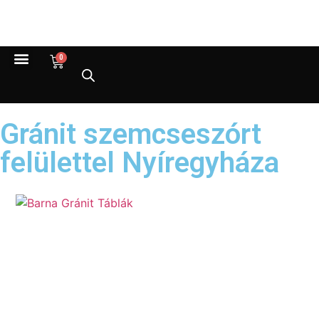
0
Gránit szemcseszórt
felülettel Nyíregyháza