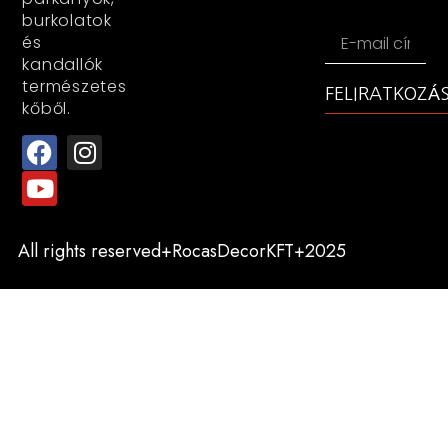
burkolatok
és
kandallók
természetes
FELIRATKOZÁ
kőből.
All rights reserved+RocasDecorKFT+2025