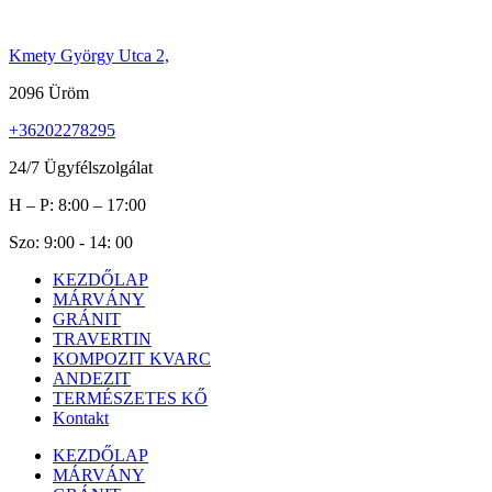
Ugrás
a
Kmety György Utca 2,
tartalomhoz
2096 Üröm
+36202278295
24/7 Ügyfélszolgálat
H – P: 8:00 – 17:00
Szo: 9:00 - 14: 00
KEZDŐLAP
MÁRVÁNY
GRÁNIT
TRAVERTIN
KOMPOZIT KVARC
ANDEZIT
TERMÉSZETES KŐ
Kontakt
KEZDŐLAP
MÁRVÁNY