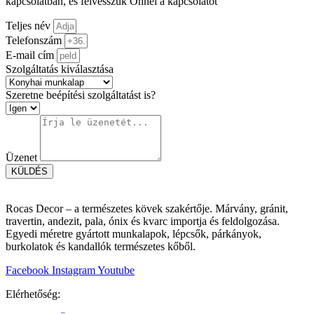
kapcsolatban, és felvesszük Önnel a kapcsolatot
Teljes név
Telefonszám
E-mail cím
Szolgáltatás kiválasztása
Szeretne beépítési szolgáltatást is?
Üzenet
KÜLDÉS
Rocas Decor – a természetes kövek szakértője. Márvány, gránit,
travertin, andezit, pala, ónix és kvarc importja és feldolgozása.
Egyedi méretre gyártott munkalapok, lépcsők, párkányok,
burkolatok és kandallók természetes kőből.
Facebook
Instagram
Youtube
Elérhetőség: