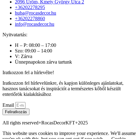
2096 Üröm, Kmety György Utca 2
+36202278295
huba@rocasdecor.hu
+36202278860
info@rocasdecor.hu
Nyitvatartás:
H – P: 08:00 – 17:00
Szo: 09:00 – 14:00
V: Zárva
Ünnepnapokon zárva tartunk
Iratkozzon fel a hírlevélre!
Iratkozzon fel hírlevelünkre, és kapjon különleges ajánlatokat,
hasznos tanácsokat és inspirációt a természetes kőből készült
enteriőrök kialakításához
Email
Feliratkozás
All rights reserved+RocasDecorKFT+2025
This website uses cookies to improve your experience. We'll assume
you're ok with this, but you can opt-out if you wish.
Cookie