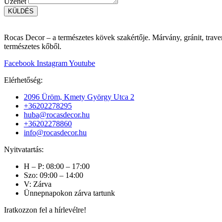
Üzenet
KÜLDÉS
Rocas Decor – a természetes kövek szakértője. Márvány, gránit, traver
természetes kőből.
Facebook
Instagram
Youtube
Elérhetőség:
2096 Üröm, Kmety György Utca 2
+36202278295
huba@rocasdecor.hu
+36202278860
info@rocasdecor.hu
Nyitvatartás:
H – P: 08:00 – 17:00
Szo: 09:00 – 14:00
V: Zárva
Ünnepnapokon zárva tartunk
Iratkozzon fel a hírlevélre!