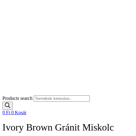
Products search
0
Ft
0
Kosár
Ivory Brown Gránit Miskolc