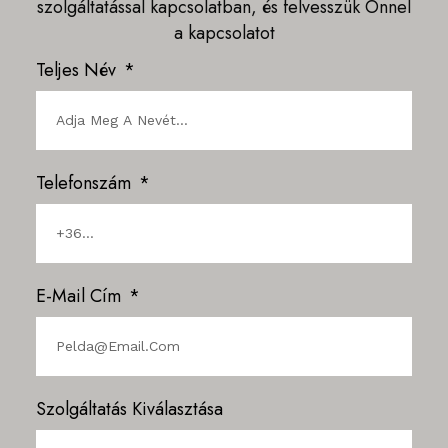
szolgáltatással kapcsolatban, és felvesszük Önnel
a kapcsolatot
Teljes Név
Telefonszám
E-Mail Cím
Szolgáltatás Kiválasztása