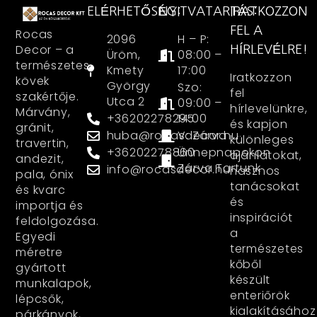
ELÉRHETŐSÉG:
NYITVATARTÁS:
IRATKOZZON
FEL A
Rocas
2096
H – P:
Decor – a
HÍRLEVÉLRE!
Üröm,
08:00 –
természetes
Kmety
17:00
Iratkozzon
kövek
György
Szo:
fel
szakértője.
Utca 2
09:00 –
hírlevelünkre,
Márvány,
+36202278295
14:00
és kapjon
gránit,
huba@rocasdecor.hu
V: Zárva
különleges
travertin,
+36202278860
Ünnepnapokon
ajánlatokat,
andezit,
Zárva Tartunk
info@rocasdecor.hu
hasznos
pala, ónix
tanácsokat
és kvarc
és
importja és
inspirációt
feldolgozása.
a
Egyedi
természetes
méretre
kőből
gyártott
készült
munkalapok,
enteriőrök
lépcsők,
kialakításához
párkányok,