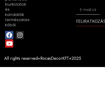
burkolatok
és
kandallók
természetes
FELIRATKOZÁ
kőből.
All rights reserved+RocasDecorKFT+2025