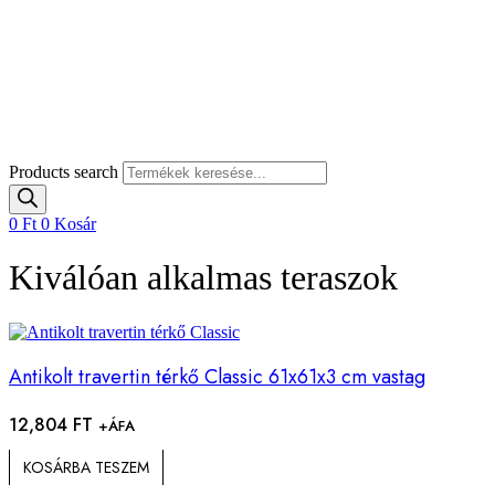
Products search
0
Ft
0
Kosár
Kiválóan alkalmas teraszok
Antikolt travertin térkő Classic 61x61x3 cm vastag
12,804
FT
+ÁFA
KOSÁRBA TESZEM