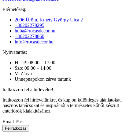
Elérhetőség:
2096 Üröm, Kmety György Utca 2
+36202278295
huba@rocasdecor.hu
+36202278860
info@rocasdecor.hu
Nyitvatartás:
H – P: 08:00 – 17:00
Szo: 09:00 – 14:00
V: Zárva
Ünnepnapokon zárva tartunk
Iratkozzon fel a hírlevélre!
Iratkozzon fel hírlevelünkre, és kapjon különleges ajánlatokat,
hasznos tanácsokat és inspirációt a természetes kőből készült
enteriőrök kialakításához
Email
Feliratkozás