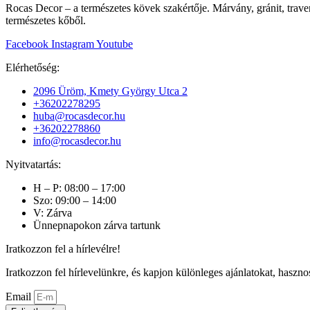
Rocas Decor – a természetes kövek szakértője. Márvány, gránit, traver
természetes kőből.
Facebook
Instagram
Youtube
Elérhetőség:
2096 Üröm, Kmety György Utca 2
+36202278295
huba@rocasdecor.hu
+36202278860
info@rocasdecor.hu
Nyitvatartás:
H – P: 08:00 – 17:00
Szo: 09:00 – 14:00
V: Zárva
Ünnepnapokon zárva tartunk
Iratkozzon fel a hírlevélre!
Iratkozzon fel hírlevelünkre, és kapjon különleges ajánlatokat, haszno
Email