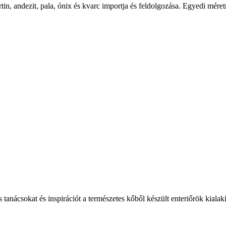
tin, andezit, pala, ónix és kvarc importja és feldolgozása. Egyedi mér
s tanácsokat és inspirációt a természetes kőből készült enteriőrök kialak