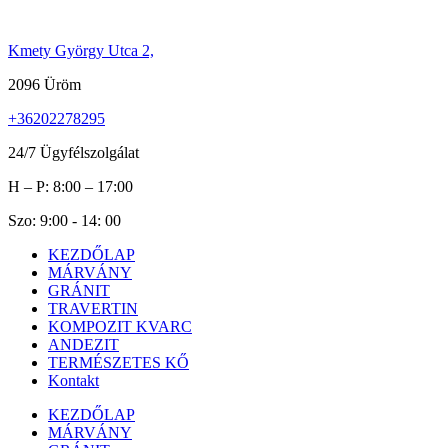
Ugrás
a
Kmety György Utca 2,
tartalomhoz
2096 Üröm
+36202278295
24/7 Ügyfélszolgálat
H – P: 8:00 – 17:00
Szo: 9:00 - 14: 00
KEZDŐLAP
MÁRVÁNY
GRÁNIT
TRAVERTIN
KOMPOZIT KVARC
ANDEZIT
TERMÉSZETES KŐ
Kontakt
KEZDŐLAP
MÁRVÁNY