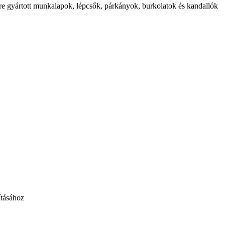
etre gyártott munkalapok, lépcsők, párkányok, burkolatok és kandallók
ításához