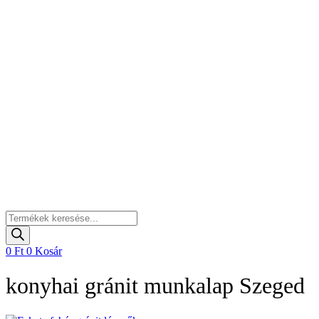
Products
search
0
Ft
0
Kosár
konyhai gránit munkalap Szeged