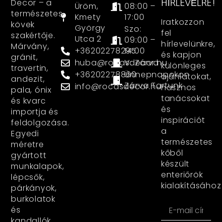
Decor – a
HÍRLEVÉLRE!
Üröm,
08:00 –
természetes
Kmety
17:00
Iratkozzon
kövek
György
Szo:
fel
szakértője.
Utca 2
09:00 –
hírlevelünkre,
Márvány,
+36202278295
14:00
és kapjon
gránit,
huba@rocasdecor.hu
V: Zárva
különleges
travertin,
+36202278860
Ünnepnapokon
ajánlatokat,
andezit,
Zárva Tartunk
info@rocasdecor.hu
hasznos
pala, ónix
tanácsokat
és kvarc
és
importja és
inspirációt
feldolgozása.
a
Egyedi
természetes
méretre
kőből
gyártott
készült
munkalapok,
enteriőrök
lépcsők,
kialakításához
párkányok,
burkolatok
és
kandallók