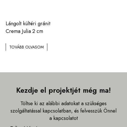
Lángolt kültéri gránit
Crema Julia 2 cm
TOVÁBB OLVASOM
Kezdje el projektjét még ma!
Töltse ki az alábbi adatokat a szükséges
szolgáltatással kapcsolatban, és felvesszük Önnel
a kapcsolatot