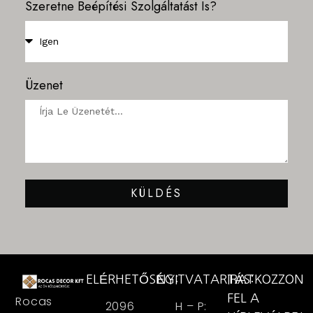
Szeretne Beépítési Szolgáltatást Is?
Üzenet
KÜLDÉS
ELÉRHETŐSÉG:
NYITVATARTÁS:
IRATKOZZON
FEL A
Rocas
2096
H – P: