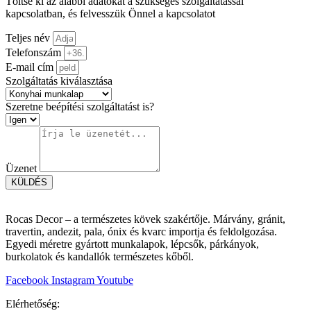
Töltse ki az alábbi adatokat a szükséges szolgáltatással
kapcsolatban, és felvesszük Önnel a kapcsolatot
Teljes név
Telefonszám
E-mail cím
Szolgáltatás kiválasztása
Szeretne beépítési szolgáltatást is?
Üzenet
KÜLDÉS
Rocas Decor – a természetes kövek szakértője. Márvány, gránit,
travertin, andezit, pala, ónix és kvarc importja és feldolgozása.
Egyedi méretre gyártott munkalapok, lépcsők, párkányok,
burkolatok és kandallók természetes kőből.
Facebook
Instagram
Youtube
Elérhetőség: