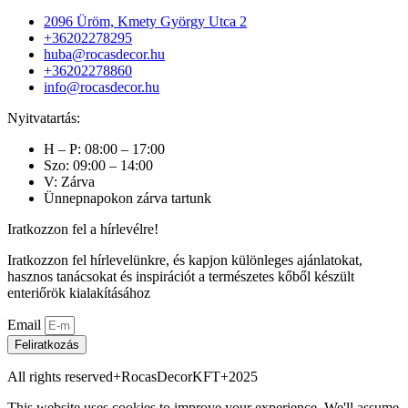
2096 Üröm, Kmety György Utca 2
+36202278295
huba@rocasdecor.hu
+36202278860
info@rocasdecor.hu
Nyitvatartás:
H – P: 08:00 – 17:00
Szo: 09:00 – 14:00
V: Zárva
Ünnepnapokon zárva tartunk
Iratkozzon fel a hírlevélre!
Iratkozzon fel hírlevelünkre, és kapjon különleges ajánlatokat,
hasznos tanácsokat és inspirációt a természetes kőből készült
enteriőrök kialakításához
Email
Feliratkozás
All rights reserved+RocasDecorKFT+2025
This website uses cookies to improve your experience. We'll assume