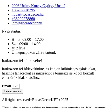
2096 Üröm, Kmety György Utca 2
+36202278295
huba@rocasdecor.hu
+36202278860
info@rocasdecor.hu
Nyitvatartás:
H – P: 08:00 – 17:00
Szo: 09:00 – 14:00
V: Zárva
Ünnepnapokon zárva tartunk
Iratkozzon fel a hírlevélre!
Iratkozzon fel hírlevelünkre, és kapjon különleges ajánlatokat,
hasznos tanácsokat és inspirációt a természetes kőből készült
enteriőrök kialakításához
Email
Feliratkozás
All rights reserved+RocasDecorKFT+2025
This website uses cookies to improve your experience. We'll assume