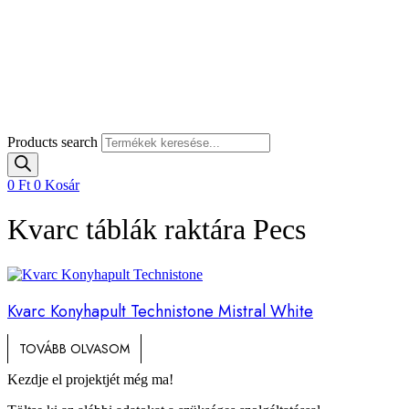
Products search
0
Ft
0
Kosár
Kvarc táblák raktára Pecs
Kvarc Konyhapult Technistone Mistral White
TOVÁBB OLVASOM
Kezdje el projektjét még ma!