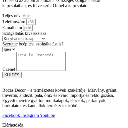
Töltse ki az alábbi adatokat a szükséges szolgáltatással
kapcsolatban, és felvesszük Önnel a kapcsolatot
Teljes név
Telefonszám
E-mail cím
Szolgáltatás kiválasztása
Szeretne beépítési szolgáltatást is?
Üzenet
KÜLDÉS
Rocas Decor – a természetes kövek szakértője. Márvány, gránit,
travertin, andezit, pala, ónix és kvarc importja és feldolgozása.
Egyedi méretre gyártott munkalapok, lépcsők, párkányok,
burkolatok és kandallók természetes kőből.
Facebook
Instagram
Youtube
Elérhetőség: