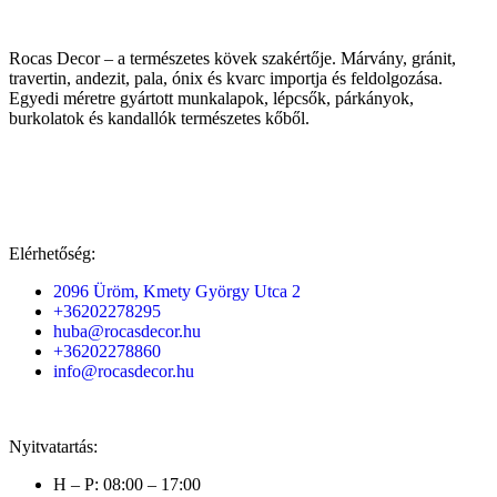
Rocas Decor – a természetes kövek szakértője. Márvány, gránit,
travertin, andezit, pala, ónix és kvarc importja és feldolgozása.
Egyedi méretre gyártott munkalapok, lépcsők, párkányok,
burkolatok és kandallók természetes kőből.
Elérhetőség:
2096 Üröm, Kmety György Utca 2
+36202278295
huba@rocasdecor.hu
+36202278860
info@rocasdecor.hu
Nyitvatartás:
H – P: 08:00 – 17:00