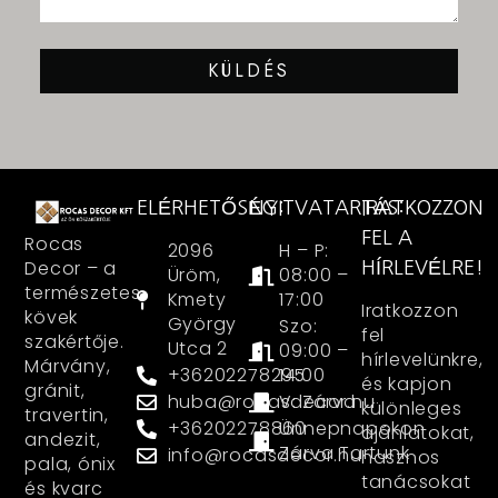
KÜLDÉS
ELÉRHETŐSÉG:
NYITVATARTÁS:
IRATKOZZON
FEL A
Rocas
2096
H – P:
Decor – a
HÍRLEVÉLRE!
Üröm,
08:00 –
természetes
Kmety
17:00
Iratkozzon
kövek
György
Szo:
fel
szakértője.
Utca 2
09:00 –
hírlevelünkre,
Márvány,
+36202278295
14:00
és kapjon
gránit,
huba@rocasdecor.hu
V: Zárva
különleges
travertin,
+36202278860
Ünnepnapokon
ajánlatokat,
andezit,
Zárva Tartunk
info@rocasdecor.hu
hasznos
pala, ónix
tanácsokat
és kvarc