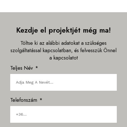
Kezdje el projektjét még ma!
Töltse ki az alábbi adatokat a szükséges
szolgáltatással kapcsolatban, és felvesszük Önnel
a kapcsolatot
Teljes Név
Telefonszám