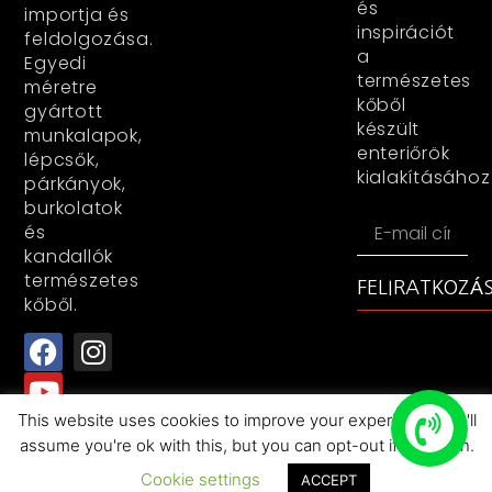
és
importja és
inspirációt
feldolgozása.
a
Egyedi
természetes
méretre
kőből
gyártott
készült
munkalapok,
enteriőrök
lépcsők,
kialakításához
párkányok,
burkolatok
és
kandallók
természetes
FELIRATKOZÁ
kőből.
This website uses cookies to improve your experience. We'll
assume you're ok with this, but you can opt-out if you wish.
All rights reserved+RocasDecorKFT+2025
Cookie settings
ACCEPT