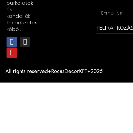
burkolatok
és
kandallók
természetes
FELIRATKOZÁ
kőből.
All rights reserved+RocasDecorKFT+2025