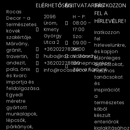
ELÉRHETŐSÉG:
NYITVATARTÁS:
IRATKOZZON
Rocas
FEL A
2096
H – P:
Decor – a
HÍRLEVÉLRE!
Üröm,
08:00 –
természetes
Kmety
17:00
kövek
Iratkozzon
György
Szo:
szakértője.
fel
Utca 2
09:00 –
Márvány,
hírlevelünkre,
+36202278295
14:00
gránit,
és kapjon
huba@rocasdecor.hu
V: Zárva
travertin,
különleges
andezit,
+36202278860
Ünnepnapokon
ajánlatokat,
pala, ónix
Zárva Tartunk
info@rocasdecor.hu
hasznos
és kvarc
tanácsokat
importja és
és
feldolgozása.
inspirációt
Egyedi
a
méretre
természetes
gyártott
kőből
munkalapok,
készült
lépcsők,
enteriőrök
párkányok,
kialakításához