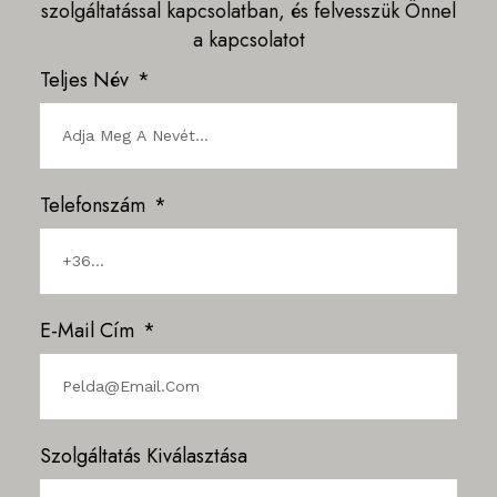
szolgáltatással kapcsolatban, és felvesszük Önnel
a kapcsolatot
Teljes Név
Telefonszám
E-Mail Cím
Szolgáltatás Kiválasztása