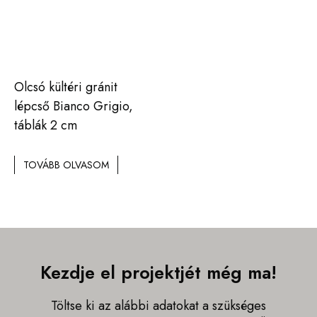
Olcsó kültéri gránit
lépcső Bianco Grigio,
táblák 2 cm
TOVÁBB OLVASOM
Kezdje el projektjét még ma!
Töltse ki az alábbi adatokat a szükséges