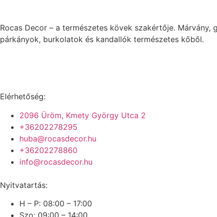
Rocas Decor – a természetes kövek szakértője. Márvány, grá
párkányok, burkolatok és kandallók természetes kőből.
Elérhetőség:
2096 Üröm, Kmety György Utca 2
+36202278295
huba@rocasdecor.hu
+36202278860
info@rocasdecor.hu
Nyitvatartás:
H – P: 08:00 – 17:00
Szo: 09:00 – 14:00