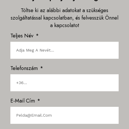
Töltse ki az alábbi adatokat a szükséges
szolgáltatással kapcsolatban, és felvesszük Önnel
a kapcsolatot
Teljes Név
Telefonszám
E-Mail Cím