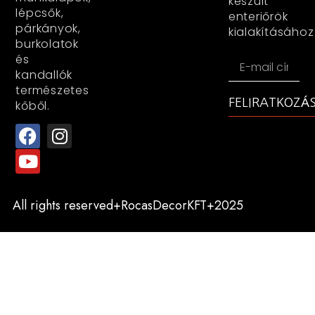
készült
lépcsők,
enteriőrök
párkányok,
kialakításához
burkolatok
és
kandallók
természetes
FELIRATKOZÁ
kőből.
All rights reserved+RocasDecorKFT+2025