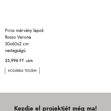
Piros márvány lapok
Rosso Verona
30x60x2 cm
vastagságú
23,996
FT
+ÁFA
KOSÁRBA TESZEM
Kezdje el projektjét még ma!