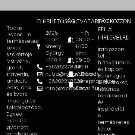
ELÉRHETŐSÉG:
NYITVATARTÁS:
IRATKOZZON
Rocas
FEL A
2096
H – P:
Decor – a
HÍRLEVÉLRE!
Üröm,
08:00 –
természetes
Kmety
17:00
kövek
Iratkozzon
György
Szo:
szakértője.
fel
Utca 2
09:00 –
Márvány,
hírlevelünkre,
+36202278295
14:00
gránit,
és kapjon
huba@rocasdecor.hu
V: Zárva
travertin,
különleges
andezit,
+36202278860
Ünnepnapokon
ajánlatokat,
pala, ónix
Zárva Tartunk
info@rocasdecor.hu
hasznos
és kvarc
tanácsokat
importja és
és
feldolgozása.
inspirációt
Egyedi
a
méretre
természetes
gyártott
kőből
munkalapok,