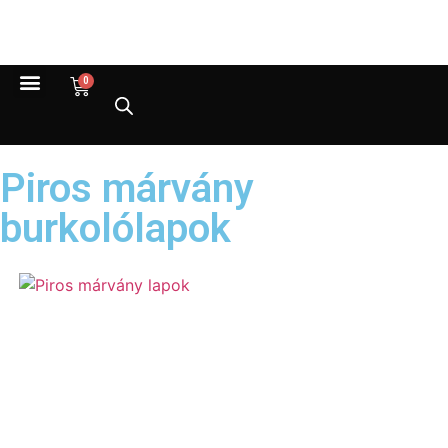
0
Piros márvány
burkolólapok