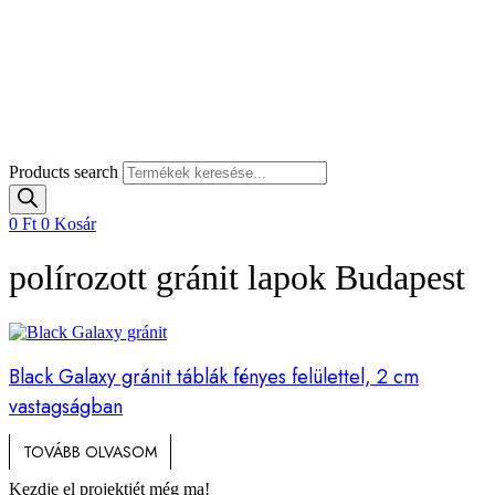
Products search
0
Ft
0
Kosár
polírozott gránit lapok Budapest
Black Galaxy gránit táblák fényes felülettel, 2 cm
vastagságban
TOVÁBB OLVASOM
Kezdje el projektjét még ma!