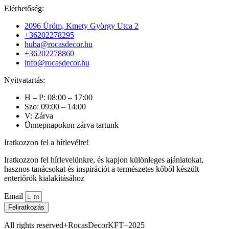
Elérhetőség:
2096 Üröm, Kmety György Utca 2
+36202278295
huba@rocasdecor.hu
+36202278860
info@rocasdecor.hu
Nyitvatartás:
H – P: 08:00 – 17:00
Szo: 09:00 – 14:00
V: Zárva
Ünnepnapokon zárva tartunk
Iratkozzon fel a hírlevélre!
Iratkozzon fel hírlevelünkre, és kapjon különleges ajánlatokat,
hasznos tanácsokat és inspirációt a természetes kőből készült
enteriőrök kialakításához
Email
Feliratkozás
All rights reserved+RocasDecorKFT+2025