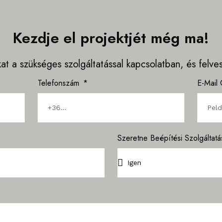
Kezdje el projektjét még ma!
kat a szükséges szolgáltatással kapcsolatban, és felv
Telefonszám
E-Mail
Szeretne Beépítési Szolgáltatás