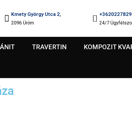
Kmety György Utca 2,
+3620227829
2096 Üröm
24/7 Ügyfélszo
ÁNIT
TRAVERTIN
KOMPOZIT KVA
áza