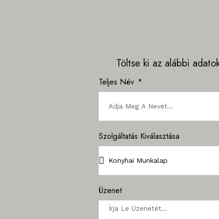
Töltse ki az alábbi adato
Teljes Név
Szolgáltatás Kiválasztása
Üzenet