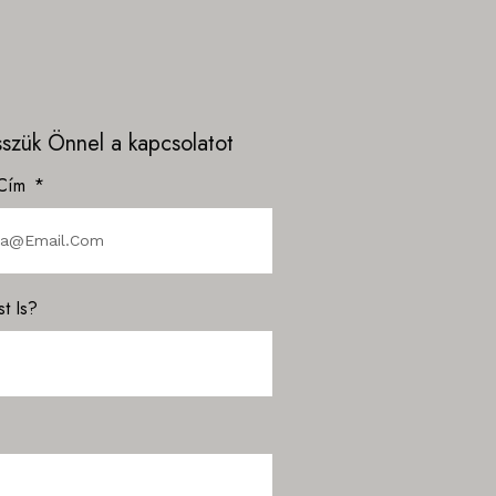
esszük Önnel a kapcsolatot
 Cím
t Is?