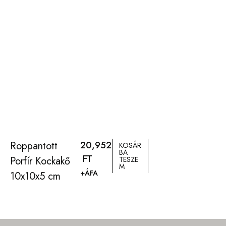
Roppantott
20,952
KOSÁR
BA
FT
Porfír Kockakő
TESZE
M
+ÁFA
10x10x5 cm