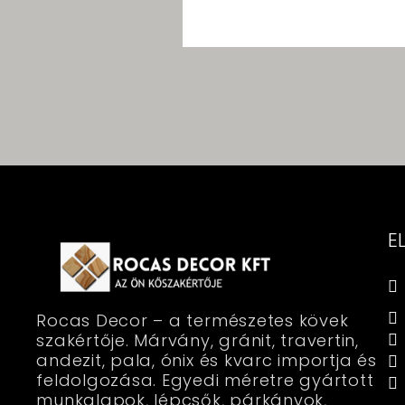
E
Rocas Decor – a természetes kövek
szakértője. Márvány, gránit, travertin,
andezit, pala, ónix és kvarc importja és
feldolgozása. Egyedi méretre gyártott
munkalapok, lépcsők, párkányok,