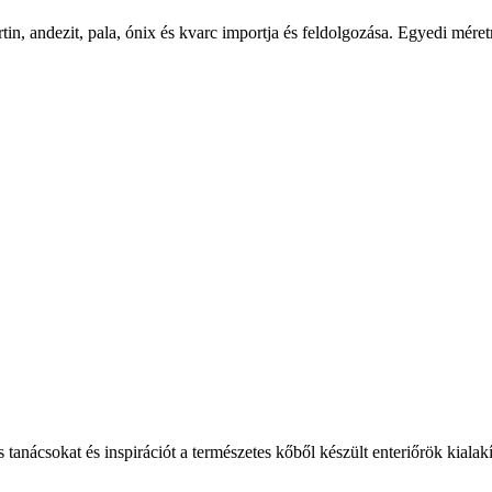
tin, andezit, pala, ónix és kvarc importja és feldolgozása. Egyedi mér
s tanácsokat és inspirációt a természetes kőből készült enteriőrök kialak