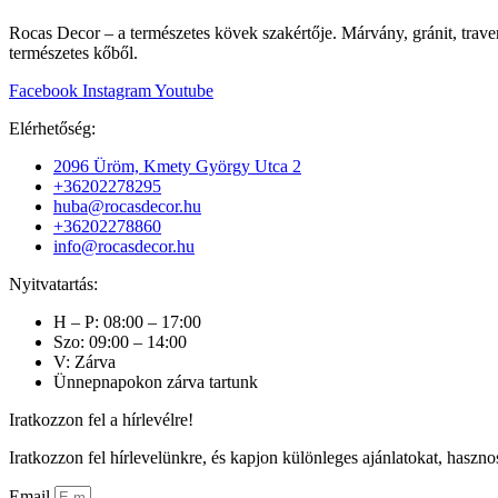
Rocas Decor – a természetes kövek szakértője. Márvány, gránit, traver
természetes kőből.
Facebook
Instagram
Youtube
Elérhetőség:
2096 Üröm, Kmety György Utca 2
+36202278295
huba@rocasdecor.hu
+36202278860
info@rocasdecor.hu
Nyitvatartás:
H – P: 08:00 – 17:00
Szo: 09:00 – 14:00
V: Zárva
Ünnepnapokon zárva tartunk
Iratkozzon fel a hírlevélre!
Iratkozzon fel hírlevelünkre, és kapjon különleges ajánlatokat, haszno
Email