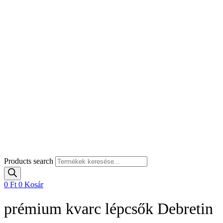
Products search
0
Ft
0
Kosár
prémium kvarc lépcsők Debretin