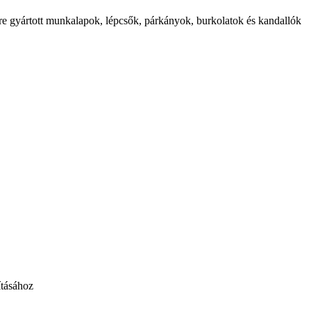
etre gyártott munkalapok, lépcsők, párkányok, burkolatok és kandallók
ításához