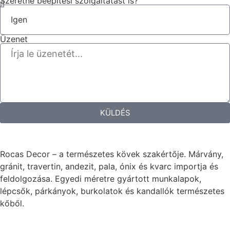
Szeretne beépítési szolgáltatást is?
Üzenet
KÜLDÉS
Rocas Decor – a természetes kövek szakértője. Márvány,
gránit, travertin, andezit, pala, ónix és kvarc importja és
feldolgozása. Egyedi méretre gyártott munkalapok,
lépcsők, párkányok, burkolatok és kandallók természetes
kőből.