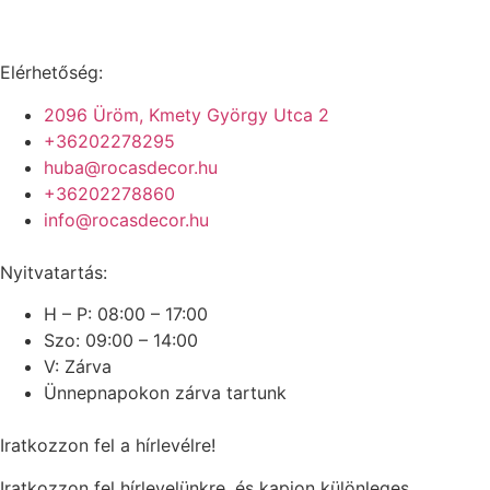
Elérhetőség:
2096 Üröm, Kmety György Utca 2
+36202278295
huba@rocasdecor.hu
+36202278860
info@rocasdecor.hu
Nyitvatartás:
H – P: 08:00 – 17:00
Szo: 09:00 – 14:00
V: Zárva
Ünnepnapokon zárva tartunk
Iratkozzon fel a hírlevélre!
Iratkozzon fel hírlevelünkre, és kapjon különleges