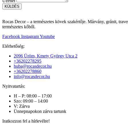
Üzenet
KÜLDÉS
Rocas Decor – a természetes kövek szakértője. Márvány, gránit, traver
természetes kőből.
Facebook
Instagram
Youtube
Elérhetőség:
2096 Üröm, Kmety György Utca 2
+36202278295
huba@rocasdecor.hu
+36202278860
info@rocasdecor.hu
Nyitvatartás:
H – P: 08:00 – 17:00
Szo: 09:00 – 14:00
V: Zárva
Ünnepnapokon zárva tartunk
Iratkozzon fel a hírlevélre!