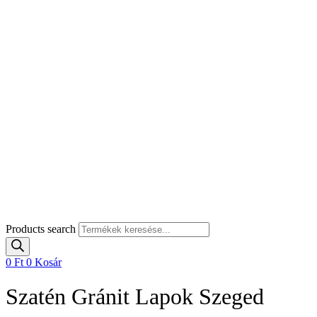
Products search
0
Ft
0
Kosár
Szatén Gránit Lapok Szeged