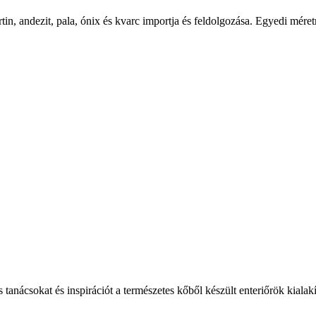
tin, andezit, pala, ónix és kvarc importja és feldolgozása. Egyedi mér
s tanácsokat és inspirációt a természetes kőből készült enteriőrök kialak