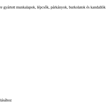
etre gyártott munkalapok, lépcsők, párkányok, burkolatok és kandallók
ításához