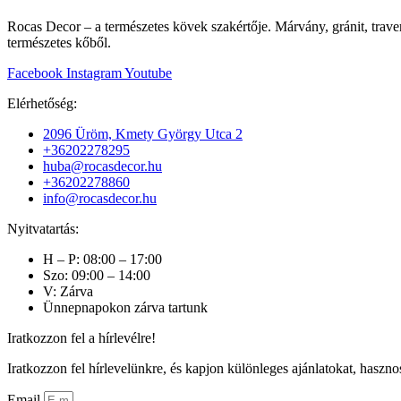
Rocas Decor – a természetes kövek szakértője. Márvány, gránit, traver
természetes kőből.
Facebook
Instagram
Youtube
Elérhetőség:
2096 Üröm, Kmety György Utca 2
+36202278295
huba@rocasdecor.hu
+36202278860
info@rocasdecor.hu
Nyitvatartás:
H – P: 08:00 – 17:00
Szo: 09:00 – 14:00
V: Zárva
Ünnepnapokon zárva tartunk
Iratkozzon fel a hírlevélre!
Iratkozzon fel hírlevelünkre, és kapjon különleges ajánlatokat, haszno
Email