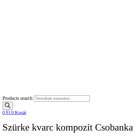
Products search
0
Ft
0
Kosár
Szürke kvarc kompozit Csobanka