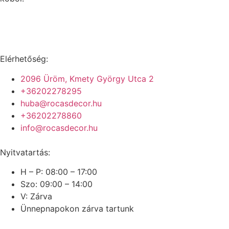
Elérhetőség:
2096 Üröm, Kmety György Utca 2
+36202278295
huba@rocasdecor.hu
+36202278860
info@rocasdecor.hu
Nyitvatartás:
H – P: 08:00 – 17:00
Szo: 09:00 – 14:00
V: Zárva
Ünnepnapokon zárva tartunk