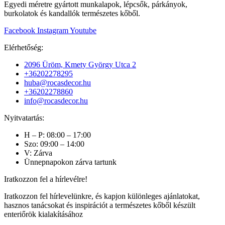
Egyedi méretre gyártott munkalapok, lépcsők, párkányok,
burkolatok és kandallók természetes kőből.
Facebook
Instagram
Youtube
Elérhetőség:
2096 Üröm, Kmety György Utca 2
+36202278295
huba@rocasdecor.hu
+36202278860
info@rocasdecor.hu
Nyitvatartás:
H – P: 08:00 – 17:00
Szo: 09:00 – 14:00
V: Zárva
Ünnepnapokon zárva tartunk
Iratkozzon fel a hírlevélre!
Iratkozzon fel hírlevelünkre, és kapjon különleges ajánlatokat,
hasznos tanácsokat és inspirációt a természetes kőből készült
enteriőrök kialakításához