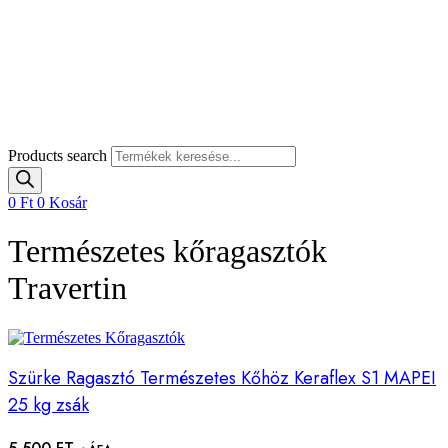
Products search
0
Ft
0
Kosár
Természetes kőragasztók
Travertin
Szürke Ragasztó Természetes Kőhöz Keraflex S1 MAPEI
25 kg zsák