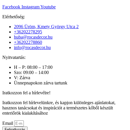
Facebook
Instagram
Youtube
Elérhetőség:
2096 Üröm, Kmety György Utca 2
+36202278295
huba@rocasdecor.hu
+36202278860
info@rocasdecor.hu
Nyitvatartás:
H – P: 08:00 – 17:00
Szo: 09:00 – 14:00
V: Zárva
Ünnepnapokon zárva tartunk
Iratkozzon fel a hírlevélre!
Iratkozzon fel hírlevelünkre, és kapjon különleges ajánlatokat,
hasznos tanácsokat és inspirációt a természetes kőből készült
enteriőrök kialakításához
Email
Feliratkozás