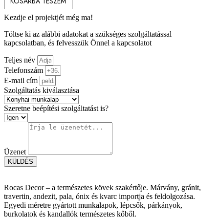
KOSÁRBA TESZEM
Kezdje el projektjét még ma!
Töltse ki az alábbi adatokat a szükséges szolgáltatással
kapcsolatban, és felvesszük Önnel a kapcsolatot
Teljes név
Telefonszám
E-mail cím
Szolgáltatás kiválasztása
Szeretne beépítési szolgáltatást is?
Üzenet
KÜLDÉS
Rocas Decor – a természetes kövek szakértője. Márvány, gránit,
travertin, andezit, pala, ónix és kvarc importja és feldolgozása.
Egyedi méretre gyártott munkalapok, lépcsők, párkányok,
burkolatok és kandallók természetes kőből.