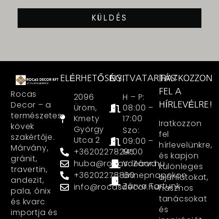
KÜLDÉS
ELÉRHETŐSÉG:
NYITVATARTÁS:
IRATKOZZON
FEL A
Rocas
2096
H – P:
Decor – a
HÍRLEVÉLRE!
Üröm,
08:00 –
természetes
Kmety
17:00
Iratkozzon
kövek
György
Szo:
fel
szakértője.
Utca 2
09:00 –
hírlevelünkre,
Márvány,
+36202278295
14:00
és kapjon
gránit,
huba@rocasdecor.hu
V: Zárva
különleges
travertin,
+36202278860
Ünnepnapokon
ajánlatokat,
andezit,
Zárva Tartunk
info@rocasdecor.hu
hasznos
pala, ónix
tanácsokat
és kvarc
és
importja és