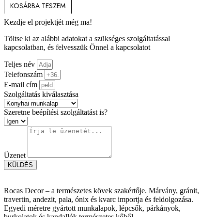
KOSÁRBA TESZEM
Kezdje el projektjét még ma!
Töltse ki az alábbi adatokat a szükséges szolgáltatással
kapcsolatban, és felvesszük Önnel a kapcsolatot
Teljes név
Telefonszám
E-mail cím
Szolgáltatás kiválasztása
Szeretne beépítési szolgáltatást is?
Üzenet
KÜLDÉS
Rocas Decor – a természetes kövek szakértője. Márvány, gránit,
travertin, andezit, pala, ónix és kvarc importja és feldolgozása.
Egyedi méretre gyártott munkalapok, lépcsők, párkányok,
burkolatok és kandallók természetes kőből.