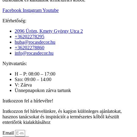
Facebook
Instagram
Youtube
Elérhetőség:
2096 Üröm, Kmety György Utca 2
+36202278295
huba@rocasdecor.hu
+36202278860
info@rocasdecor.hu
Nyitvatartás:
H – P: 08:00 – 17:00
Szo: 09:00 – 14:00
V: Zárva
Ünnepnapokon zárva tartunk
Iratkozzon fel a hírlevélre!
Iratkozzon fel hírlevelünkre, és kapjon különleges ajánlatokat,
hasznos tanácsokat és inspirációt a természetes kőből készült
enteriőrök kialakításához
Email