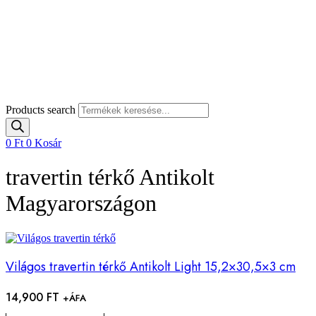
Products search
0
Ft
0
Kosár
travertin térkő Antikolt
Magyarországon
Világos travertin térkő Antikolt Light 15,2×30,5×3 cm
14,900
FT
+ÁFA