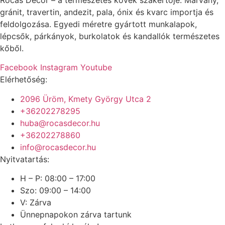
gránit, travertin, andezit, pala, ónix és kvarc importja és
feldolgozása. Egyedi méretre gyártott munkalapok,
lépcsők, párkányok, burkolatok és kandallók természetes
kőből.
Facebook
Instagram
Youtube
Elérhetőség:
2096 Üröm, Kmety György Utca 2
+36202278295
huba@rocasdecor.hu
+36202278860
info@rocasdecor.hu
Nyitvatartás:
H – P: 08:00 – 17:00
Szo: 09:00 – 14:00
V: Zárva
Ünnepnapokon zárva tartunk