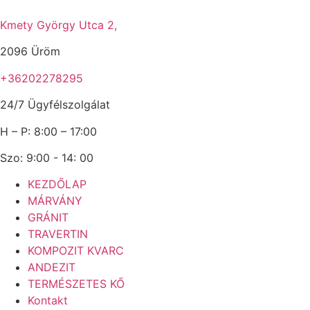
Ugrás
a
Kmety György Utca 2,
tartalomhoz
2096 Üröm
+36202278295
24/7 Ügyfélszolgálat
H – P: 8:00 – 17:00
Szo: 9:00 - 14: 00
KEZDŐLAP
MÁRVÁNY
GRÁNIT
TRAVERTIN
KOMPOZIT KVARC
ANDEZIT
TERMÉSZETES KŐ
Kontakt