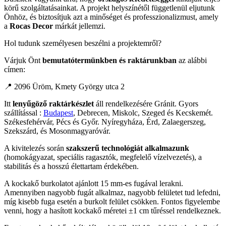
körű szolgáltatásainkat. A projekt helyszínétől függetlenül eljutunk
Önhöz, és biztosítjuk azt a minőséget és professzionalizmust, amely
a
Rocas Decor
márkát jellemzi.
Hol tudunk személyesen beszélni a projektemről?
Várjuk Önt
bemutatótermünkben és raktárunkban
az alábbi
címen:
📍 2096 Üröm, Kmety György utca 2
Itt
lenyűgöző raktárkészlet
áll rendelkezésére Gránit. Gyors
szállítással :
Budapest
, Debrecen, Miskolc, Szeged és Kecskemét.
Székesfehérvár, Pécs és Győr. Nyíregyháza, Érd, Zalaegerszeg,
Szekszárd, és Mosonmagyaróvár.
A kivitelezés során
szakszerű technológiát alkalmazunk
(homokágyazat, speciális ragasztók, megfelelő vízelvezetés), a
stabilitás és a hosszú élettartam érdekében.
A kockakő burkolatot ajánlott 15 mm-es fugával lerakni.
Amennyiben nagyobb fugát alkalmaz, nagyobb felületet tud lefedni,
míg kisebb fuga esetén a burkolt felület csökken. Fontos figyelembe
venni, hogy a hasított kockakő méretei ±1 cm tűréssel rendelkeznek.