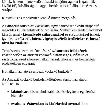
kőnek, hanem kiemelkedő műszaki tulajdonságokat is garantál:
kiváló időjárásállóságot, nagy teherbírást és időtálló, természetes
dizájnt.
Klasszikus és rendkívül ellenálló kültéri megoldás.
Az
andezit burkolat
klasszikus, ugyanakkor rendkívül strapabíró
megoldás kültéri felületek burkolására. Vulkanikus eredetű kőzetből
készül, amely
kiemelkedő szilárdságáról és stabilitásáról
ismert,
így ideális választás
intenzív igénybevételű területekre és hosszú
távú használatra
.
Természetes szerkezetének és
csúszásmentes felületének
köszönhetően az andezit kockakő
biztonságos, időtálló és
esztétikus
, ezért sikeresen alkalmazzák lakossági és közterületi
projektekben egyaránt.
Hol alkalmazható az andezit kockakő burkolat?
Az Andezit kockakő burkolat különösen ajánlott az alábbi
területeken:
lakóudvarokban
, ahol stabilitást és elegáns megjelenést
biztosít;
gyalogos sétányokon és közlekedési útvonalakon
;