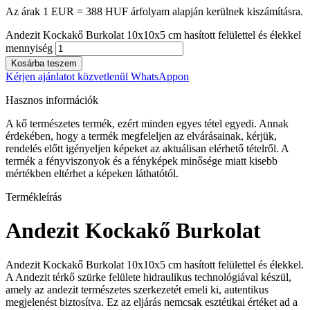
Az árak 1 EUR = 388 HUF árfolyam alapján kerülnek kiszámításra.
Andezit Kockakő Burkolat 10x10x5 cm hasított felülettel és élekkel
mennyiség
Kosárba teszem
Kérjen ajánlatot közvetlenül WhatsAppon
Hasznos információk
A kő természetes termék, ezért minden egyes tétel egyedi. Annak
érdekében, hogy a termék megfeleljen az elvárásainak, kérjük,
rendelés előtt igényeljen képeket az aktuálisan elérhető tételről. A
termék a fényviszonyok és a fényképek minősége miatt kisebb
mértékben eltérhet a képeken láthatótól.
Termékleírás
Andezit Kockakő Burkolat
Andezit Kockakő Burkolat 10x10x5 cm hasított felülettel és élekkel.
A Andezit térkő szürke felülete hidraulikus technológiával készül,
amely az andezit természetes szerkezetét emeli ki, autentikus
megjelenést biztosítva. Ez az eljárás nemcsak esztétikai értéket ad a