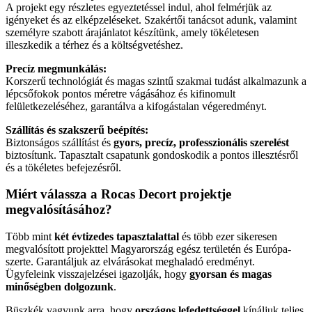
A projekt egy részletes egyeztetéssel indul, ahol felmérjük az
igényeket és az elképzeléseket. Szakértői tanácsot adunk, valamint
személyre szabott árajánlatot készítünk, amely tökéletesen
illeszkedik a térhez és a költségvetéshez.
Precíz megmunkálás:
Korszerű technológiát és magas szintű szakmai tudást alkalmazunk a
lépcsőfokok pontos méretre vágásához és kifinomult
felületkezeléséhez, garantálva a kifogástalan végeredményt.
Szállítás és szakszerű beépítés:
Biztonságos szállítást és
gyors, precíz, professzionális szerelést
biztosítunk. Tapasztalt csapatunk gondoskodik a pontos illesztésről
és a tökéletes befejezésről.
Miért válassza a Rocas Decort projektje
megvalósításához?
Több mint
két évtizedes tapasztalattal
és több ezer sikeresen
megvalósított projekttel Magyarország egész területén és Európa-
szerte. Garantáljuk az elvárásokat meghaladó eredményt.
Ügyfeleink visszajelzései igazolják, hogy
gyorsan és magas
minőségben dolgozunk
.
Büszkék vagyunk arra, hogy
országos lefedettséggel
kínáljuk teljes