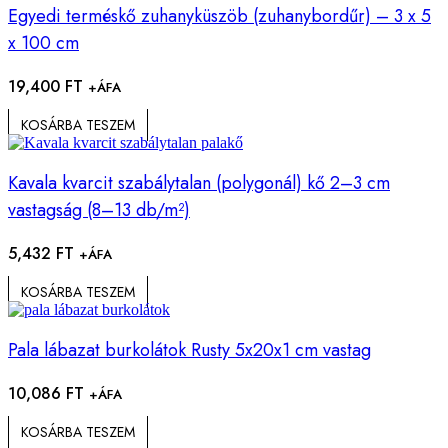
Egyedi terméskő zuhanyküszöb (zuhanybordűr) – 3 x 5
x 100 cm
19,400
FT
+ÁFA
KOSÁRBA TESZEM
Kavala kvarcit szabálytalan (polygonál) kő 2–3 cm
vastagság (8–13 db/m²)
5,432
FT
+ÁFA
KOSÁRBA TESZEM
Pala lábazat burkolátok Rusty 5x20x1 cm vastag
10,086
FT
+ÁFA
KOSÁRBA TESZEM