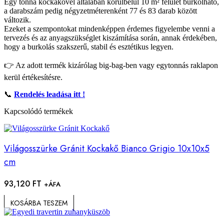
Egy tonna kockakővel általában körülbelül 10 m² felület burkolható,
a darabszám pedig négyzetméterenként 77 és 83 darab között
változik.
Ezeket a szempontokat mindenképpen érdemes figyelembe venni a
tervezés és az anyagszükséglet kiszámítása során, annak érdekében,
hogy a burkolás szakszerű, stabil és esztétikus legyen.
👉 Az adott termék kizárólag big-bag-ben vagy egytonnás raklapon
kerül értékesítésre.
📞
Rendelés leadása itt
!
Kapcsolódó termékek
Világosszürke Gránit Kockakő Bianco Grigio 10x10x5
cm
93,120
FT
+ÁFA
KOSÁRBA TESZEM