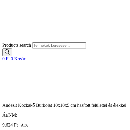
Products search
0
Ft
0
Kosár
Andezit Kockakő Burkolat 10x10x5 cm hasított felülettel és élekkel
Ár/NM:
9,624
Ft
+ÁFA