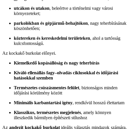
utcákon és utakon
, beleértve a történelmi vagy városi
környezeteket;
parkolókban és gépjármű-behajtókon
, nagy teherbírásának
köszönhetően;
köztereken és kereskedelmi területeken
, ahol a tartósság
kulcsfontosságú.
Az kockakő burkolat előnyei.
Kiemelkedő kopásállóság és nagy teherbírás
Kiváló ellenállás fagy–olvadás ciklusokkal és időjárási
hatásokkal szemben
Természetes csúszásmentes felület
, biztonságos minden
időjárási körülmény között
Minimális karbantartási igény
, rendkívül hosszú élettartam
Klasszikus, természetes megjelenés
, amely könnyen
illeszkedik bármilyen építészeti stílushoz
Az
andezit kockakő burkolat
ideális választás mindazok számára,