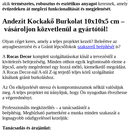
akik
természetes, robusztus és esztétikus anyagot
keresnek, amely
évtizedeken át megőrzi funkcionalitását és megjelenését
.
Andezit Kockakő Burkolat 10x10x5 cm –
vásároljon közvetlenül a gyártótól!
Olyan céget keres, amely a teljes projektet kezeli? Beleértve az
anyagbeszerzést és a Gránit lépcsőfokok
szakszerű beépítését
is?
A
Rocas Decor
komplett szolgáltatásokat kínál a tervezéstől a
kivitelezés befejezéséig. Minden otthon egyik legfontosabb eleme a
lépcső, amely megérdemel egy hozzá méltó, kiemelkedő megoldást.
A Rocas Decor-nál A-tól Z-ig terjedő teljes körű szolgáltatást
kínálunk gránit burkoláshoz.
Az Ön elképzelését stressz és kompromisszumok nélkül valósítjuk
meg. A teljes projektet mi irányítjuk, hogy Ön nyugodtan élvezhesse
a végeredményt.
Professzionális megközelítés – a tanácsadástól a
beépítésig. Megbízható partnerként a munka minden szakaszát a
legnagyobb odafigyeléssel kezeljük:
Tanácsadás és árajánlat: