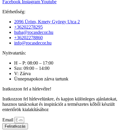
Facebook
Instagram
Youtube
Elérhetőség:
2096 Üröm, Kmety György Utca 2
+36202278295
huba@rocasdecor.hu
+36202278860
info@rocasdecor.hu
Nyitvatartás:
H – P: 08:00 – 17:00
Szo: 09:00 – 14:00
V: Zárva
Ünnepnapokon zárva tartunk
Iratkozzon fel a hírlevélre!
Iratkozzon fel hírlevelünkre, és kapjon különleges ajánlatokat,
hasznos tanácsokat és inspirációt a természetes kőből készült
enteriőrök kialakításához
Email
Feliratkozás