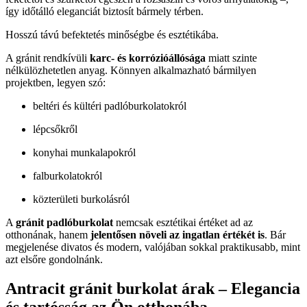
így időtálló eleganciát biztosít bármely térben.
Hosszú távú befektetés minőségbe és esztétikába.
A gránit rendkívüli
karc- és korrózióállósága
miatt szinte
nélkülözhetetlen anyag. Könnyen alkalmazható bármilyen
projektben, legyen szó:
beltéri és kültéri padlóburkolatokról
lépcsőkről
konyhai munkalapokról
falburkolatokról
közterületi burkolásról
A
gránit padlóburkolat
nemcsak esztétikai értéket ad az
otthonának, hanem
jelentősen növeli az ingatlan értékét is
. Bár
megjelenése divatos és modern, valójában sokkal praktikusabb, mint
azt elsőre gondolnánk.
Antracit gránit burkolat árak – Elegancia
és tartósság az Ön otthonába