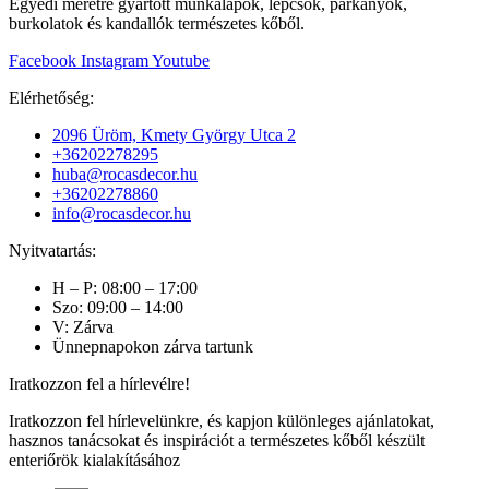
Egyedi méretre gyártott munkalapok, lépcsők, párkányok,
burkolatok és kandallók természetes kőből.
Facebook
Instagram
Youtube
Elérhetőség:
2096 Üröm, Kmety György Utca 2
+36202278295
huba@rocasdecor.hu
+36202278860
info@rocasdecor.hu
Nyitvatartás:
H – P: 08:00 – 17:00
Szo: 09:00 – 14:00
V: Zárva
Ünnepnapokon zárva tartunk
Iratkozzon fel a hírlevélre!
Iratkozzon fel hírlevelünkre, és kapjon különleges ajánlatokat,
hasznos tanácsokat és inspirációt a természetes kőből készült
enteriőrök kialakításához