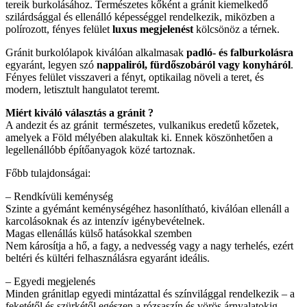
tereik burkolásához. Természetes kőként a gránit kiemelkedő
szilárdsággal és ellenálló képességgel rendelkezik, miközben a
polírozott, fényes felület
luxus megjelenést
kölcsönöz a térnek.
Gránit burkolólapok kiválóan alkalmasak
padló- és falburkolásra
egyaránt, legyen szó
nappaliról, fürdőszobáról vagy konyháról
.
Fényes felület visszaveri a fényt, optikailag növeli a teret, és
modern, letisztult hangulatot teremt.
Miért kiváló választás a gránit ?
A andezit és az gránit természetes, vulkanikus eredetű kőzetek,
amelyek a Föld mélyében alakultak ki. Ennek köszönhetően a
legellenállóbb építőanyagok közé tartoznak.
Főbb tulajdonságai:
– Rendkívüli keménység
Szinte a gyémánt keménységéhez hasonlítható, kiválóan ellenáll a
karcolásoknak és az intenzív igénybevételnek.
Magas ellenállás külső hatásokkal szemben
Nem károsítja a hő, a fagy, a nedvesség vagy a nagy terhelés, ezért
beltéri és kültéri felhasználásra egyaránt ideális.
– Egyedi megjelenés
Minden gránitlap egyedi mintázattal és színvilággal rendelkezik – a
feketétől és szürkétől egészen a rózsaszín és vörös árnyalatokig –,