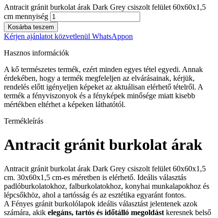
Antracit gránit burkolat árak Dark Grey csiszolt felület 60x60x1,5
cm mennyiség
Kosárba teszem
Kérjen ajánlatot közvetlenül WhatsAppon
Hasznos információk
A kő természetes termék, ezért minden egyes tétel egyedi. Annak
érdekében, hogy a termék megfeleljen az elvárásainak, kérjük,
rendelés előtt igényeljen képeket az aktuálisan elérhető tételről. A
termék a fényviszonyok és a fényképek minősége miatt kisebb
mértékben eltérhet a képeken láthatótól.
Termékleírás
Antracit gránit burkolat árak
Antracit gránit burkolat árak Dark Grey csiszolt felület 60x60x1,5
cm. 30x60x1,5 cm-es méretben is elérhető. Ideális választás
padlóburkolatokhoz, falburkolatokhoz, konyhai munkalapokhoz és
lépcsőkhöz, ahol a tartósság és az esztétika egyaránt fontos.
A F
ényes gránit burkolólapok ideális választást jelentenek azok
számára, akik
elegáns, tartós és időtálló megoldást
keresnek belső