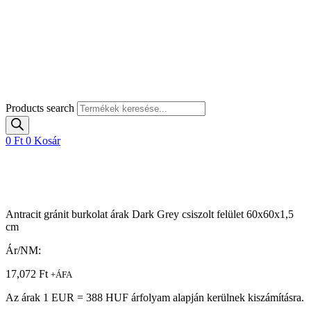
Products search
0
Ft
0
Kosár
Antracit gránit burkolat árak Dark Grey csiszolt felület 60x60x1,5
cm
Ár/NM:
17,072
Ft
+ÁFA
Az árak 1 EUR = 388 HUF árfolyam alapján kerülnek kiszámításra.