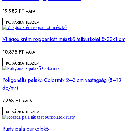
19,989
FT
+ÁFA
KOSÁRBA TESZEM
Világos krém roppantott mészkő falburkolat 8x22x1 cm
10,875
FT
+ÁFA
KOSÁRBA TESZEM
Poligonális palakő Colormix 2–3 cm vastagság (8–13
db/m²)
7,758
FT
+ÁFA
KOSÁRBA TESZEM
Rusty pala burkolókő