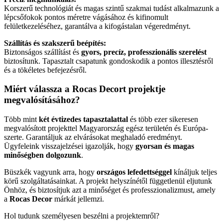
Korszerű technológiát és magas szintű szakmai tudást alkalmazunk a
lépcsőfokok pontos méretre vágásához és kifinomult
felületkezeléséhez, garantálva a kifogástalan végeredményt.
Szállítás és szakszerű beépítés:
Biztonságos szállítást és
gyors, precíz, professzionális szerelést
biztosítunk. Tapasztalt csapatunk gondoskodik a pontos illesztésről
és a tökéletes befejezésről.
Miért válassza a Rocas Decort projektje
megvalósításához?
Több mint
két évtizedes tapasztalattal
és több ezer sikeresen
megvalósított projekttel Magyarország egész területén és Európa-
szerte. Garantáljuk az elvárásokat meghaladó eredményt.
Ügyfeleink visszajelzései igazolják, hogy
gyorsan és magas
minőségben dolgozunk
.
Büszkék vagyunk arra, hogy
országos lefedettséggel
kínáljuk teljes
körű szolgáltatásainkat. A projekt helyszínétől függetlenül eljutunk
Önhöz, és biztosítjuk azt a minőséget és professzionalizmust, amely
a
Rocas Decor
márkát jellemzi.
Hol tudunk személyesen beszélni a projektemről?