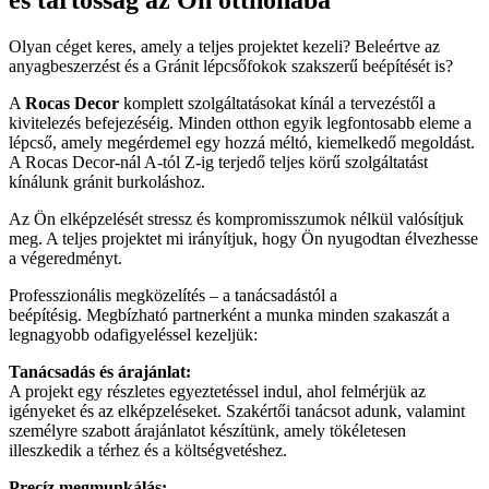
Olyan céget keres, amely a teljes projektet kezeli? Beleértve az
anyagbeszerzést és a Gránit lépcsőfokok szakszerű beépítését is?
A
Rocas Decor
komplett szolgáltatásokat kínál a tervezéstől a
kivitelezés befejezéséig. Minden otthon egyik legfontosabb eleme a
lépcső, amely megérdemel egy hozzá méltó, kiemelkedő megoldást.
A Rocas Decor-nál A-tól Z-ig terjedő teljes körű szolgáltatást
kínálunk gránit burkoláshoz.
Az Ön elképzelését stressz és kompromisszumok nélkül valósítjuk
meg. A teljes projektet mi irányítjuk, hogy Ön nyugodtan élvezhesse
a végeredményt.
Professzionális megközelítés – a tanácsadástól a
beépítésig. Megbízható partnerként a munka minden szakaszát a
legnagyobb odafigyeléssel kezeljük:
Tanácsadás és árajánlat:
A projekt egy részletes egyeztetéssel indul, ahol felmérjük az
igényeket és az elképzeléseket. Szakértői tanácsot adunk, valamint
személyre szabott árajánlatot készítünk, amely tökéletesen
illeszkedik a térhez és a költségvetéshez.
Precíz megmunkálás: