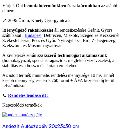
Várjuk Önt
bemutatótermünkben és raktárunkban
az alábbi
címen:
📍 2096 Üröm, Kmety György utca 2
Itt
lenyűgöző raktárkészlet
áll rendelkezésére Gránit. Gyors
szállítással :
Budapest
, Debrecen, Miskolc, Szeged és Kecskemét.
Székesfehérvár, Pécs és Győr. Nyíregyháza, Érd, Zalaegerszeg,
Szekszárd, és Mosonmagyaróvár.
A kivitelezés során
szakszerű technológiát alkalmazunk
(homokágyazat, speciális ragasztók, megfelelő vízelvezetés), a
stabilitás és a hosszú élettartam érdekében.
Az adott termék minimális rendelési mennyisége 10 m². Ennél
kisebb mennyiség esetén 7.760 forint + ÁFA kezelési díj kerül
felszámításra.
📞
Rendelés leadása itt
!
Kapcsolódó termékek
Andezit Autószegély 20x25x50 cm