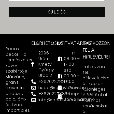
KÜLDÉS
ELÉRHETŐSÉG:
NYITVATARTÁS:
IRATKOZZON
Rocas
FEL A
2096
H – P:
Decor – a
HÍRLEVÉLRE!
Üröm,
08:00 –
természetes
Kmety
17:00
kövek
Iratkozzon
György
Szo:
szakértője.
fel
Utca 2
09:00 –
Márvány,
hírlevelünkre,
+36202278295
14:00
gránit,
és kapjon
huba@rocasdecor.hu
V: Zárva
travertin,
különleges
andezit,
+36202278860
Ünnepnapokon
ajánlatokat,
pala, ónix
Zárva Tartunk
info@rocasdecor.hu
hasznos
és kvarc
tanácsokat
importja és
és