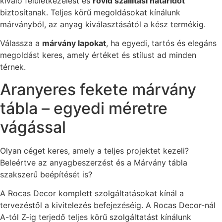
kiváló felületkezelést és
rövid szállítási határidőt
biztosítanak. Teljes körű megoldásokat kínálunk
márványból, az anyag kiválasztásától a kész termékig.
Válassza a
márvány lapokat
, ha egyedi, tartós és elegáns
megoldást keres, amely értéket és stílust ad minden
térnek.
Aranyeres fekete márvány
tábla – egyedi méretre
vágással
Olyan céget keres, amely a teljes projektet kezeli?
Beleértve az anyagbeszerzést és a Márvány tábla
szakszerű beépítését is?
A Rocas Decor komplett szolgáltatásokat kínál a
tervezéstől a kivitelezés befejezéséig. A Rocas Decor-nál
A-tól Z-ig terjedő teljes körű szolgáltatást kínálunk