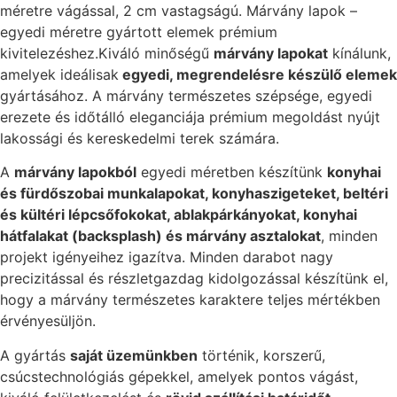
méretre vágással, 2 cm vastagságú. Márvány lapok –
egyedi méretre gyártott elemek prémium
kivitelezéshez.Kiváló minőségű
márvány lapokat
kínálunk,
amelyek ideálisak
egyedi, megrendelésre készülő elemek
gyártásához. A márvány természetes szépsége, egyedi
erezete és időtálló eleganciája prémium megoldást nyújt
lakossági és kereskedelmi terek számára.
A
márvány lapokból
egyedi méretben készítünk
konyhai
és fürdőszobai munkalapokat, konyhaszigeteket, beltéri
és kültéri lépcsőfokokat, ablakpárkányokat, konyhai
hátfalakat (backsplash) és márvány asztalokat
, minden
projekt igényeihez igazítva. Minden darabot nagy
precizitással és részletgazdag kidolgozással készítünk el,
hogy a márvány természetes karaktere teljes mértékben
érvényesüljön.
A gyártás
saját üzemünkben
történik, korszerű,
csúcstechnológiás gépekkel, amelyek pontos vágást,