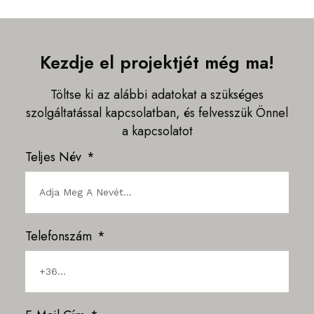
Kezdje el projektjét még ma!
Töltse ki az alábbi adatokat a szükséges
szolgáltatással kapcsolatban, és felvesszük Önnel
a kapcsolatot
Teljes Név
Telefonszám