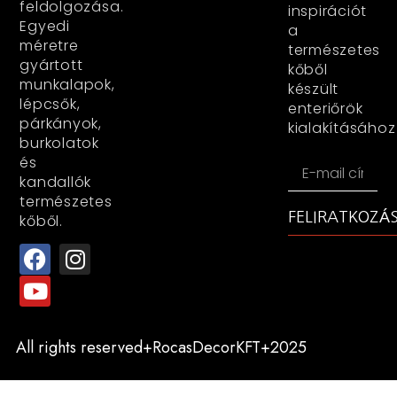
feldolgozása.
inspirációt
Egyedi
a
méretre
természetes
gyártott
kőből
munkalapok,
készült
lépcsők,
enteriőrök
párkányok,
kialakításához
burkolatok
és
kandallók
természetes
FELIRATKOZÁ
kőből.
All rights reserved+RocasDecorKFT+2025