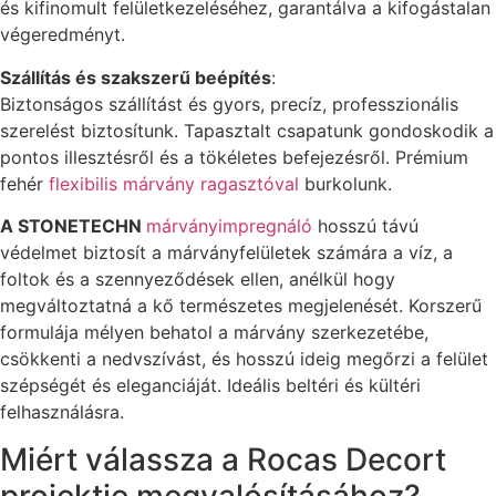
és kifinomult felületkezeléséhez, garantálva a kifogástalan
végeredményt.
Szállítás és szakszerű beépítés
:
Biztonságos szállítást és gyors, precíz, professzionális
szerelést biztosítunk. Tapasztalt csapatunk gondoskodik a
pontos illesztésről és a tökéletes befejezésről. Prémium
fehér
flexibilis márvány ragasztóval
burkolunk.
A STONETECHN
márványimpregnáló
hosszú távú
védelmet biztosít a márványfelületek számára a víz, a
foltok és a szennyeződések ellen, anélkül hogy
megváltoztatná a kő természetes megjelenését. Korszerű
formulája mélyen behatol a márvány szerkezetébe,
csökkenti a nedvszívást, és hosszú ideig megőrzi a felület
szépségét és eleganciáját. Ideális beltéri és kültéri
felhasználásra.
Miért válassza a Rocas Decort
projektje megvalósításához?