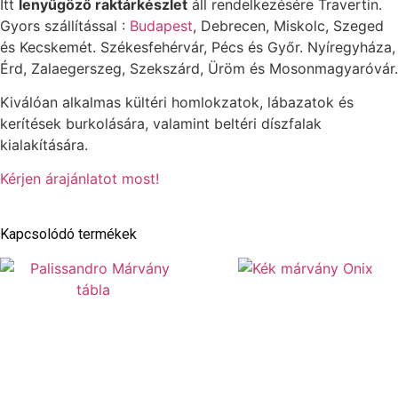
Itt
lenyűgöző raktárkészlet
áll rendelkezésére Travertin.
Gyors szállítással :
Budapest
, Debrecen, Miskolc, Szeged
és Kecskemét. Székesfehérvár, Pécs és Győr. Nyíregyháza,
Érd, Zalaegerszeg, Szekszárd, Üröm és Mosonmagyaróvár.
Kiválóan alkalmas kültéri homlokzatok, lábazatok és
kerítések burkolására, valamint beltéri díszfalak
kialakítására.
Kérjen árajánlatot most!
Kapcsolódó termékek