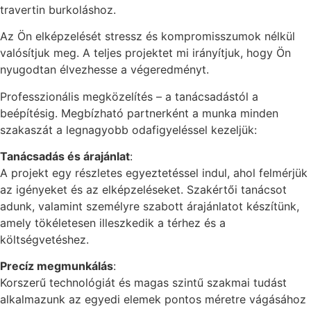
travertin burkoláshoz.
Az Ön elképzelését stressz és kompromisszumok nélkül
valósítjuk meg. A teljes projektet mi irányítjuk, hogy Ön
nyugodtan élvezhesse a végeredményt.
Professzionális megközelítés – a tanácsadástól a
beépítésig. Megbízható partnerként a munka minden
szakaszát a legnagyobb odafigyeléssel kezeljük:
Tanácsadás és árajánlat
:
A projekt egy részletes egyeztetéssel indul, ahol felmérjük
az igényeket és az elképzeléseket. Szakértői tanácsot
adunk, valamint személyre szabott árajánlatot készítünk,
amely tökéletesen illeszkedik a térhez és a
költségvetéshez.
Precíz megmunkálás
:
Korszerű technológiát és magas szintű szakmai tudást
alkalmazunk az egyedi elemek pontos méretre vágásához