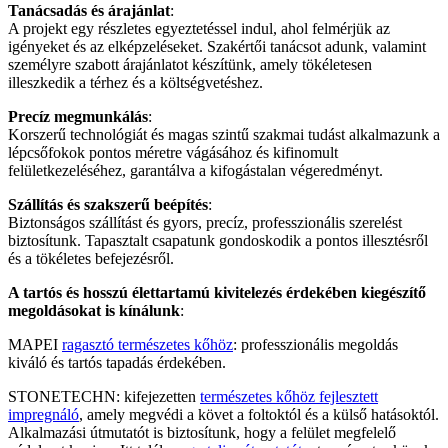
Tanácsadás és árajánlat
:
A projekt egy részletes egyeztetéssel indul, ahol felmérjük az
igényeket és az elképzeléseket. Szakértői tanácsot adunk, valamint
személyre szabott árajánlatot készítünk, amely tökéletesen
illeszkedik a térhez és a költségvetéshez.
Precíz megmunkálás
:
Korszerű technológiát és magas szintű szakmai tudást alkalmazunk a
lépcsőfokok pontos méretre vágásához és kifinomult
felületkezeléséhez, garantálva a kifogástalan végeredményt.
Szállítás és szakszerű beépítés
:
Biztonságos szállítást és gyors, precíz, professzionális szerelést
biztosítunk. Tapasztalt csapatunk gondoskodik a pontos illesztésről
és a tökéletes befejezésről.
A tartós és hosszú élettartamú kivitelezés érdekében kiegészítő
megoldásokat is kínálunk
:
MAPEI
ragasztó természetes kőhöz
: professzionális megoldás
kiváló és tartós tapadás érdekében.
STONETECHN: kifejezetten
természetes kőhöz fejlesztett
impregnáló
, amely megvédi a követ a foltoktól és a külső hatásoktól.
Alkalmazási útmutatót is biztosítunk, hogy a felület megfelelő