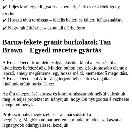
✔️ Teljes körű egyedi gyártás – méretek, élek és részletek igény
szerint
✔️ Hosszú távú tartósság – ideális beltéri és kültéri felhasználásra
✔️ Nagy raktárkészlet – azonnali elérhetőség
Barna-fekete gránit burkolatok Tan
Brown – Egyedi méretre gyártás
A Rocas Decor komplett szolgáltatásokat kínál a tervezéstől a
kivitelezés befejezéséig. Minden otthon egyik legfontosabb eleme a
lépcső, amely megérdemel egy hozzá méltó, kiemelkedő megoldást.
A Rocas Decor-nál A-tól Z-ig terjedő teljes körű szolgáltatást
kínálunk gránit burkoláshoz.
Az Ön elképzelését stressz és kompromisszumok nélkül valósítjuk
meg. A teljes projektet mi irányítjuk, hogy Ön nyugodtan élvezhesse
a végeredményt.
Professzionális megközelítés – a tanácsadástól a
beépítésig. Megbízható partnerként a munka minden szakaszát a
legnagyobb odafigyeléssel kezeljük: