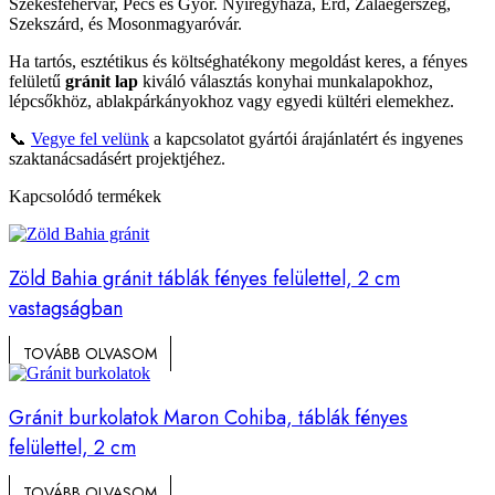
Székesfehérvár, Pécs és Győr. Nyíregyháza, Érd, Zalaegerszeg,
Szekszárd, és Mosonmagyaróvár.
Ha tartós, esztétikus és költséghatékony megoldást keres, a fényes
felületű
gránit lap
kiváló választás konyhai munkalapokhoz,
lépcsőkhöz, ablakpárkányokhoz vagy egyedi kültéri elemekhez.
📞
Vegye fel velünk
a kapcsolatot gyártói árajánlatért és ingyenes
szaktanácsadásért projektjéhez.
Kapcsolódó termékek
Zöld Bahia gránit táblák fényes felülettel, 2 cm
vastagságban
TOVÁBB OLVASOM
Gránit burkolatok Maron Cohiba, táblák fényes
felülettel, 2 cm
TOVÁBB OLVASOM