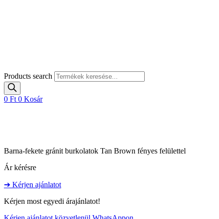
Products search
0
Ft
0
Kosár
Barna-fekete gránit burkolatok Tan Brown fényes felülettel
Ár kérésre
➔ Kérjen ajánlatot
Kérjen most egyedi árajánlatot!
Kérjen ajánlatot közvetlenül WhatsAppon