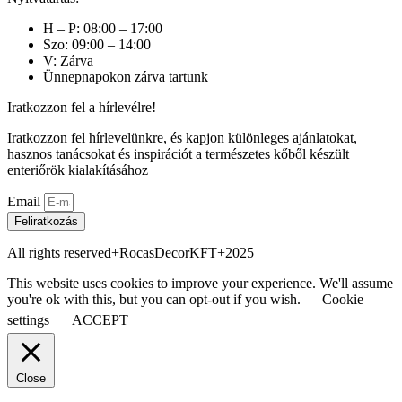
H – P: 08:00 – 17:00
Szo: 09:00 – 14:00
V: Zárva
Ünnepnapokon zárva tartunk
Iratkozzon fel a hírlevélre!
Iratkozzon fel hírlevelünkre, és kapjon különleges ajánlatokat,
hasznos tanácsokat és inspirációt a természetes kőből készült
enteriőrök kialakításához
Email
Feliratkozás
All rights reserved+RocasDecorKFT+2025
This website uses cookies to improve your experience. We'll assume
you're ok with this, but you can opt-out if you wish.
Cookie
settings
ACCEPT
Close