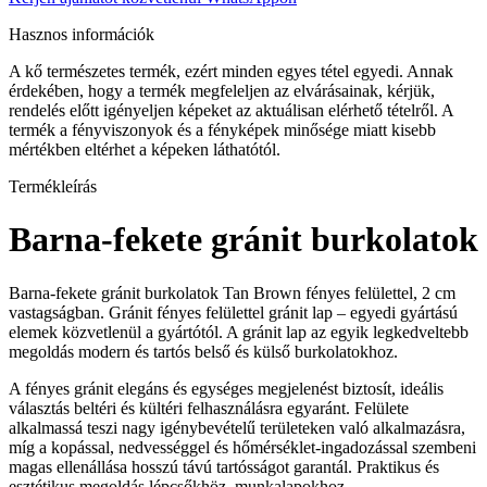
Hasznos információk
A kő természetes termék, ezért minden egyes tétel egyedi. Annak
érdekében, hogy a termék megfeleljen az elvárásainak, kérjük,
rendelés előtt igényeljen képeket az aktuálisan elérhető tételről. A
termék a fényviszonyok és a fényképek minősége miatt kisebb
mértékben eltérhet a képeken láthatótól.
Termékleírás
Barna-fekete gránit burkolatok
Barna-fekete gránit burkolatok Tan Brown fényes felülettel, 2 cm
vastagságban. Gránit fényes felülettel gránit lap – egyedi gyártású
elemek közvetlenül a gyártótól. A gránit lap az egyik legkedveltebb
megoldás modern és tartós belső és külső burkolatokhoz.
A fényes gránit elegáns és egységes megjelenést biztosít, ideális
választás beltéri és kültéri felhasználásra egyaránt. Felülete
alkalmassá teszi nagy igénybevételű területeken való alkalmazásra,
míg a kopással, nedvességgel és hőmérséklet-ingadozással szembeni
magas ellenállása hosszú távú tartósságot garantál. Praktikus és
esztétikus megoldás lépcsőkhöz, munkalapokhoz,