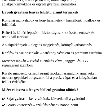
ablakpárkányokhoz és egyedi gyártású elemekhez.
Egyedi gyártású fényes felületű gránit termékek
Konyhai munkalapok és konyhaszigetek – karcállóak, hőállóak és
foltállóak
Beltéri és kültéri lépcsők – biztonságosak, csúszásmentesek és
rendkívül tartósak
Ablakpárkányok – elegáns megjelenés, könnyű karbantartás
Kerítés- és oszlopsapkák – hatékony védelem és prémium esztétika
Medencesapkák – kiváló ellenállás vízzel, faggyal és UV-
sugárzással szemben
Kiváló minőségű csiszolt gránit lapokat használunk, amelyeket
modern gépekkel dolgozunk fel a precíz vágás és a kifogástalan
felület érdekében.
Miért válassza a fényes felületű gránitot tőlünk?
✔️ Saját gyártás – kedvező árak, közvetlenül a gyártótól
✔️ Gyors kivitelezés – szállítás néhány napon belül