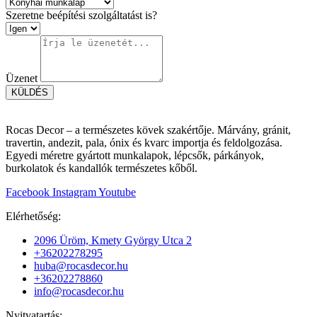
Szeretne beépítési szolgáltatást is?
Üzenet
KÜLDÉS
Rocas Decor – a természetes kövek szakértője. Márvány, gránit,
travertin, andezit, pala, ónix és kvarc importja és feldolgozása.
Egyedi méretre gyártott munkalapok, lépcsők, párkányok,
burkolatok és kandallók természetes kőből.
Facebook
Instagram
Youtube
Elérhetőség:
2096 Üröm, Kmety György Utca 2
+36202278295
huba@rocasdecor.hu
+36202278860
info@rocasdecor.hu
Nyitvatartás: