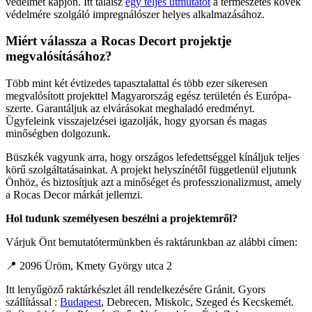
védelmet kapjon. Itt találsz
egy teljes útmutatót
a természetes kövek
védelmére szolgáló impregnálószer helyes alkalmazásához.
Miért válassza a Rocas Decort projektje
megvalósításához?
Több mint két évtizedes tapasztalattal és több ezer sikeresen
megvalósított projekttel Magyarország egész területén és Európa-
szerte. Garantáljuk az elvárásokat meghaladó eredményt.
Ügyfeleink visszajelzései igazolják, hogy gyorsan és magas
minőségben dolgozunk.
Büszkék vagyunk arra, hogy országos lefedettséggel kínáljuk teljes
körű szolgáltatásainkat. A projekt helyszínétől függetlenül eljutunk
Önhöz, és biztosítjuk azt a minőséget és professzionalizmust, amely
a Rocas Decor márkát jellemzi.
Hol tudunk személyesen beszélni a projektemről?
Várjuk Önt bemutatótermünkben és raktárunkban az alábbi címen:
📍 2096 Üröm, Kmety György utca 2
Itt lenyűgöző raktárkészlet áll rendelkezésére Gránit. Gyors
szállítással :
Budapest
, Debrecen, Miskolc, Szeged és Kecskemét.