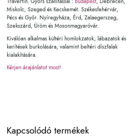
Travertin. Gyors szállítással :
Budapest
, Debrecen,
Miskolc, Szeged és Kecskemét. Székesfehérvár,
Pécs és Győr. Nyíregyháza, Érd, Zalaegerszeg,
Szekszárd, Üröm és Mosonmagyaróvár.
Kiválóan alkalmas kültéri homlokzatok, lábazatok és
kerítések burkolására, valamint beltéri díszfalak
kialakítására.
Kérjen árajánlatot most!
Kapcsolódó termékek