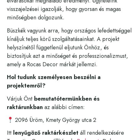
elvárásokat meghaladó eredményt. Ügyfeleink
visszajelzései igazolják, hogy gyorsan és magas
minőségben dolgozunk.
Büszkék vagyunk arra, hogy országos lefedettséggel
kínáljuk teljes körű szolgáltatásainkat. A projekt
helyszínétől függetlenül eljutunk Önhöz, és
biztosítjuk azt a minőséget és professzionalizmust,
amely a Rocas Decor márkát jellemzi.
Hol tudunk személyesen beszélni a
projektemről?
Várjuk Önt
bemutatótermünkben és
raktárunkban
az alábbi címen:
2096 Üröm, Kmety György utca 2
Itt
lenyűgöző raktárkészlet
áll rendelkezésére