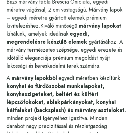
Bézs márvány tábla Brescia Oniciata, egyedi
méretre vágással, 2 cm vastagságú. Márvány lapok
– egyedi méretre gyártott elemek prémium
kivitelezéshez.Kiváló minőségű
márvány lapokat
kínálunk, amelyek ideálisak
egyedi,
megrendelésre készülő elemek
gyártásához. A
márvány természetes szépsége, egyedi erezete és
időtálló eleganciája prémium megoldást nyújt
lakossági és kereskedelmi terek számára.
A
márvány lapokból
egyedi méretben készítünk
konyhai és fürdőszobai munkalapokat,
konyhaszigeteket, beltéri és kültéri
lépcsőfokokat, ablakpárkányokat, konyhai
hátfalakat (backsplash) és márvány asztalokat
,
minden projekt igényeihez igazítva. Minden
darabot nagy precizitással és részletgazdag