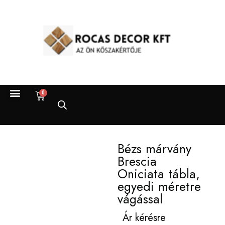
0
KOMPOZIT KVARC
TERMÉSZETES KŐ
Bézs márvány
Brescia
Oniciata tábla,
egyedi méretre
vágással
Ár kérésre