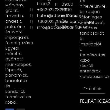
fel
Utca 2
09:00 –
Márvány,
hírlevelünkre,
+36202278295
14:00
gránit,
és kapjon
huba@rocasdecor.hu
V: Zárva
travertin,
különleges
andezit,
+36202278860
Ünnepnapokon
ajánlatokat,
pala, ónix
Zárva Tartunk
info@rocasdecor.hu
hasznos
és kvarc
tanácsokat
importja és
és
feldolgozása.
inspirációt
Egyedi
a
méretre
természetes
gyártott
kőből
munkalapok,
készült
lépcsők,
enteriőrök
párkányok,
kialakításához
burkolatok
és
kandallók
természetes
FELIRATKOZÁ
kőből.