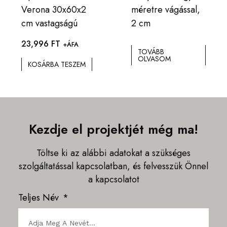
Verona 30x60x2
méretre vágással,
cm vastagságú
2 cm
23,996
FT
+ÁFA
TOVÁBB
OLVASOM
KOSÁRBA TESZEM
Kezdje el projektjét még ma!
Töltse ki az alábbi adatokat a szükséges
szolgáltatással kapcsolatban, és felvesszük Önnel
a kapcsolatot
Teljes Név