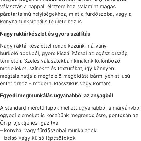
választás a nappali élettereihez, valamint magas
páratartalmú helyiségekhez, mint a fürdőszoba, vagy a
konyha funkcionális felületeihez is.
Nagy raktárkészlet és gyors szállítás
Nagy raktárkészlettel rendelkezünk márvány
burkolólapokból, gyors kiszállítással az egész ország
területén. Széles választékban kínálunk különböző
modelleket, színeket és textúrákat, így könnyen
megtalálhatja a megfelelő megoldást bármilyen stílusú
enteriőrhöz – modern, klasszikus vagy kortárs.
Egyedi megmunkálás ugyanabból az anyagból
A standard méretű lapok mellett ugyanabból a márványból
egyedi elemeket is készítünk megrendelésre, pontosan az
Ön projektjéhez igazítva:
– konyhai vagy fürdőszobai munkalapok
– belső vagy külső lépcsőfokok