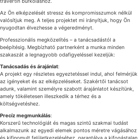
travertin burkoláshoz.
Az Ön elképzelését stressz és kompromisszumok nélkül
valósítjuk meg. A teljes projektet mi irányítjuk, hogy Ön
nyugodtan élvezhesse a végeredményt.
Professzionális megközelítés – a tanácsadástól a
beépítésig. Megbízható partnerként a munka minden
szakaszát a legnagyobb odafigyeléssel kezeljük:
Tanácsadás és árajánlat
:
A projekt egy részletes egyeztetéssel indul, ahol felmérjük
az igényeket és az elképzeléseket. Szakértői tanácsot
adunk, valamint személyre szabott árajánlatot készítünk,
amely tökéletesen illeszkedik a térhez és a
költségvetéshez.
Precíz megmunkálás
:
Korszerű technológiát és magas szintű szakmai tudást
alkalmazunk az egyedi elemek pontos méretre vágásához
és kifinomult felületkezeléséhez, garantálva a kifogástalan