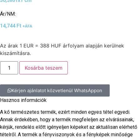
30,5x61x1 cm
Ár/NM:
14,744
Ft
+ÁFA
Az árak 1 EUR = 388 HUF árfolyam alapján kerülnek
kiszámításra.
Kosárba teszem
Kérjen ajánlatot közvetlenül WhatsAppon
Hasznos információk
A kő természetes termék, ezért minden egyes tétel egyedi.
Annak érdekében, hogy a termék megfeleljen az elvárásainak,
kérjük, rendelés előtt igényeljen képeket az aktuálisan elérhető
tételről. A termék a fényviszonyok és a fényképek minősége