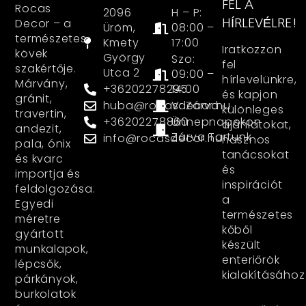
FEL A
Rocas
2096
H – P:
Decor – a
HÍRLEVÉLRE!
Üröm,
08:00 –
természetes
Kmety
17:00
Iratkozzon
kövek
György
Szo:
fel
szakértője.
Utca 2
09:00 –
hírlevelünkre,
Márvány,
+36202278295
14:00
és kapjon
gránit,
huba@rocasdecor.hu
V: Zárva
különleges
travertin,
+36202278860
Ünnepnapokon
ajánlatokat,
andezit,
Zárva Tartunk
info@rocasdecor.hu
hasznos
pala, ónix
tanácsokat
és kvarc
és
importja és
inspirációt
feldolgozása.
a
Egyedi
természetes
méretre
kőből
gyártott
készült
munkalapok,
enteriőrök
lépcsők,
kialakításához
párkányok,
burkolatok