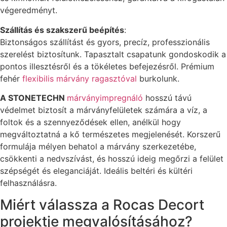
végeredményt.
Szállítás és szakszerű beépítés
:
Biztonságos szállítást és gyors, precíz, professzionális
szerelést biztosítunk. Tapasztalt csapatunk gondoskodik a
pontos illesztésről és a tökéletes befejezésről. Prémium
fehér
flexibilis márvány ragasztóval
burkolunk.
A STONETECHN
márványimpregnáló
hosszú távú
védelmet biztosít a márványfelületek számára a víz, a
foltok és a szennyeződések ellen, anélkül hogy
megváltoztatná a kő természetes megjelenését. Korszerű
formulája mélyen behatol a márvány szerkezetébe,
csökkenti a nedvszívást, és hosszú ideig megőrzi a felület
szépségét és eleganciáját. Ideális beltéri és kültéri
felhasználásra.
Miért válassza a Rocas Decort
projektje megvalósításához?