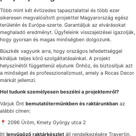
Több mint két évtizedes tapasztalattal és több ezer
sikeresen megvalósított projekttel Magyarország egész
területén és Európa-szerte. Garantáljuk az elvárásokat
meghaladó eredményt. Ügyfeleink visszajelzései igazolják,
hogy gyorsan és magas minőségben dolgozunk.
Büszkék vagyunk arra, hogy országos lefedettséggel
kínáljuk teljes körű szolgáltatásainkat. A projekt
helyszínétől függetlenül eljutunk Önhöz, és biztosítjuk azt
a minőséget és professzionalizmust, amely a Rocas Decor
márkát jellemzi.
Hol tudunk személyesen beszélni a projektemről?
Várjuk Önt
bemutatótermünkben és raktárunkban
az
alábbi címen:
📍 2096 Üröm, Kmety György utca 2
Itt
lenyűgöző raktárkészlet
áll rendelkezésére Travertin.