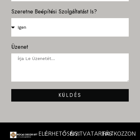
Szeretne Beépítési Szolgáltatást Is?
Üzenet
KÜLDÉS
ELÉRHETŐSÉG:
NYITVATARTÁS:
IRATKOZZON