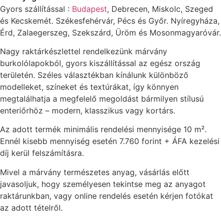
Gyors szállítással :
Budapest
, Debrecen, Miskolc, Szeged
és Kecskemét. Székesfehérvár, Pécs és Győr. Nyíregyháza,
Érd, Zalaegerszeg, Szekszárd, Üröm és Mosonmagyaróvár.
Nagy raktárkészlettel rendelkezünk márvány
burkolólapokból, gyors kiszállítással az egész ország
területén. Széles választékban kínálunk különböző
modelleket, színeket és textúrákat, így könnyen
megtalálhatja a megfelelő megoldást bármilyen stílusú
enteriőrhöz – modern, klasszikus vagy kortárs.
Az adott termék minimális rendelési mennyisége 10 m².
Ennél kisebb mennyiség esetén 7.760 forint + ÁFA kezelési
díj kerül felszámításra.
Mivel a márvány természetes anyag, vásárlás előtt
javasoljuk, hogy személyesen tekintse meg az anyagot
raktárunkban, vagy online rendelés esetén kérjen fotókat
az adott tételről.