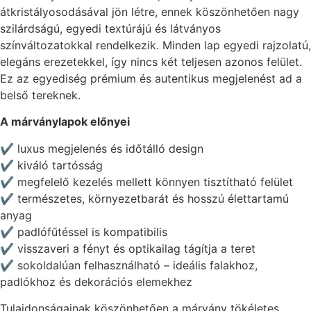
átkristályosodásával jön létre, ennek köszönhetően nagy
szilárdságú, egyedi textúrájú és látványos
színváltozatokkal rendelkezik. Minden lap egyedi rajzolatú,
elegáns erezetekkel, így nincs két teljesen azonos felület.
Ez az egyediség prémium és autentikus megjelenést ad a
belső tereknek.
A márványlapok előnyei
✔ luxus megjelenés és időtálló design
✔ kiváló tartósság
✔ megfelelő kezelés mellett könnyen tisztítható felület
✔ természetes, környezetbarát és hosszú élettartamú
anyag
✔ padlófűtéssel is kompatibilis
✔ visszaveri a fényt és optikailag tágítja a teret
✔ sokoldalúan felhasználható – ideális falakhoz,
padlókhoz és dekorációs elemekhez
Tulajdonságainak köszönhetően a márvány tökéletes