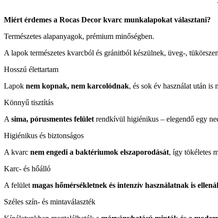
Miért érdemes a Rocas Decor kvarc munkalapokat választani?
Természetes alapanyagok, prémium minőségben.
A lapok természetes kvarcból és gránitból készülnek, üveg-, tükörs
Hosszú élettartam
Lapok
nem kopnak, nem karcolódnak
, és sok év használat után is
Könnyű tisztítás
A
sima, pórusmentes felület
rendkívül higiénikus – elegendő egy ned
Higiénikus és biztonságos
A kvarc
nem engedi a baktériumok elszaporodását
, így tökéletes
Karc- és hőálló
A felület
magas hőmérsékletnek és intenzív használatnak is ellenál
Széles szín- és mintaválaszték