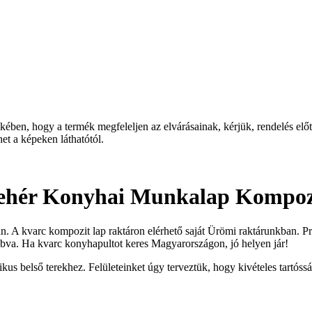
ben, hogy a termék megfeleljen az elvárásainak, kérjük, rendelés előtt 
et a képeken láthatótól.
ehér Konyhai Munkalap Kompoz
A kvarc kompozit lap raktáron elérhető saját Ürömi raktárunkban. Pr
bva. Ha kvarc konyhapultot keres Magyarországon, jó helyen jár!
kus belső terekhez. Felületeinket úgy terveztük, hogy kivételes tartóssá