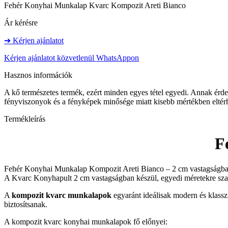
Fehér Konyhai Munkalap Kvarc Kompozit Areti Bianco
Ár kérésre
➔ Kérjen ajánlatot
Kérjen ajánlatot közvetlenül WhatsAppon
Hasznos információk
A kő természetes termék, ezért minden egyes tétel egyedi. Annak érdeké
fényviszonyok és a fényképek minősége miatt kisebb mértékben eltérh
Termékleírás
F
Fehér Konyhai Munkalap Kompozit Areti Bianco – 2 cm vastagságban. 
A Kvarc Konyhapult 2 cm vastagságban készül, egyedi méretekre sza
A
kompozit kvarc munkalapok
egyaránt ideálisak modern és klasszi
biztosítsanak.
A kompozit kvarc konyhai munkalapok fő előnyei: