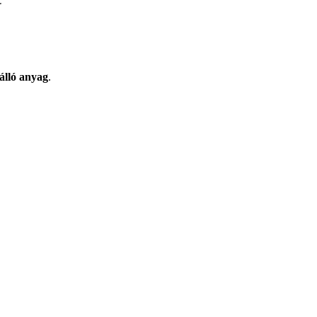
tálló anyag
.