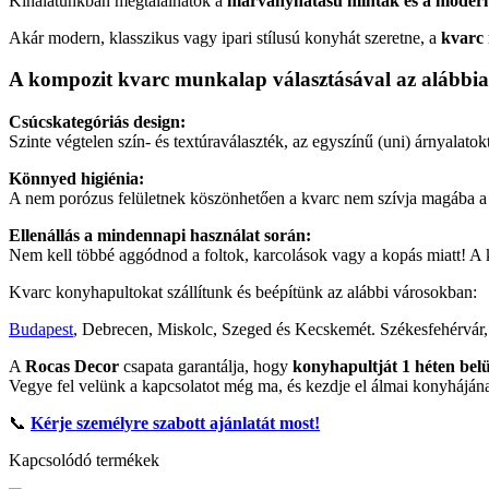
Kínálatunkban megtalálhatók a
márványhatású minták és a modern,
Akár modern, klasszikus vagy ipari stílusú konyhát szeretne, a
kvarc
A kompozit kvarc munkalap választásával az alábbiak
Csúcskategóriás design:
Szinte végtelen szín- és textúraválaszték, az egyszínű (uni) árnyalato
Könnyed higiénia:
A nem porózus felületnek köszönhetően a kvarc nem szívja magába a f
Ellenállás a mindennapi használat során:
Nem kell többé aggódnod a foltok, karcolások vagy a kopás miatt! A 
Kvarc konyhapultokat szállítunk és beépítünk az alábbi városokban:
Budapest
, Debrecen, Miskolc, Szeged és Kecskemét. Székesfehérvár
A
Rocas Decor
csapata garantálja, hogy
konyhapultját 1 héten belü
Vegye fel velünk a kapcsolatot még ma, és kezdje el álmai konyháján
📞
Kérje személyre szabott ajánlatát most!
Kapcsolódó termékek