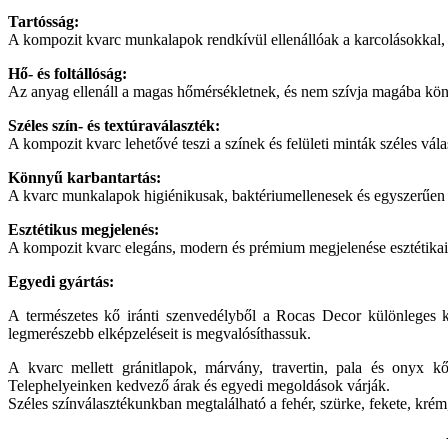
Tartósság:
A kompozit kvarc munkalapok rendkívül ellenállóak a karcolásokkal, 
Hő- és foltállóság:
Az anyag ellenáll a magas hőmérsékletnek, és nem szívja magába könnyen
Széles szín- és textúraválaszték:
A kompozit kvarc lehetővé teszi a színek és felületi minták széles vá
Könnyű karbantartás:
A kvarc munkalapok higiénikusak, baktériumellenesek és egyszerűen t
Esztétikus megjelenés:
A kompozit kvarc elegáns, modern és prémium megjelenése esztétikai é
Egyedi gyártás:
A természetes kő iránti szenvedélyből a Rocas Decor különleges 
legmerészebb elképzeléseit is megvalósíthassuk.
A kvarc mellett gránitlapok, márvány, travertin, pala és onyx k
Telephelyeinken kedvező árak és egyedi megoldások várják.
Széles színválasztékunkban megtalálható a fehér, szürke, fekete, krém, 