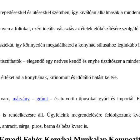
repedésekkel és ütésekkel szemben, így kiválóan alkalmasak a mindenn
 a foltokat, ezért ideális választás az ételek előkészítésére szolgáló 
lasztékát, így könnyedén megtalálhatod a konyhád stílusához leginkább 
isztíthatók – elegendő egy nedves kendő és enyhe tisztítószer a minde
rtéket ad a konyhának, kifinomult és időtálló hatást keltve.
kvarc,
márvány
–
gránit
– és travertin típusokat gyárt és importál. 
ő is rendelkezésre áll. Ügyfeleink megrendelésére feldolgozunk kva
antracit, sárga, piros, barna és bézs kvarc is.
Egyedi Fehér Konyhai Munkalap Kompozi