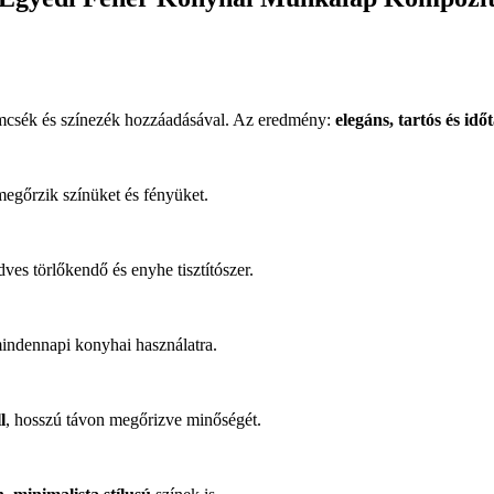
zemcsék és színezék hozzáadásával. Az eredmény:
elegáns, tartós és idő
 megőrzik színüket és fényüket.
ves törlőkendő és enyhe tisztítószer.
 mindennapi konyhai használatra.
l
, hosszú távon megőrizve minőségét.