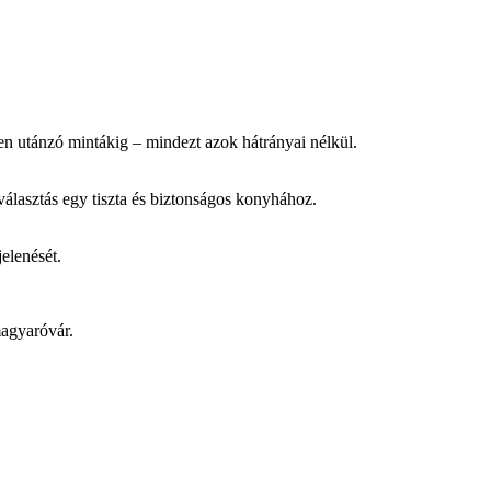
esen utánzó mintákig – mindezt azok hátrányai nélkül.
álasztás egy tiszta és biztonságos konyhához.
elenését.
magyaróvár.