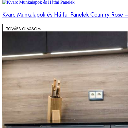
Kvarc Munkalapok és Hátfal Panelek Country Rose 
TOVÁBB OLVASOM