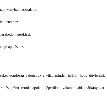
api konyhai használatra.
felületekhez.
illeszkedő megoldást.
nnapi ápoláshoz.
Ezeket gondosan válogatjuk a világ minden tájáról, hogy ügyfeleink
rc és gránit munkalapokat, lépcsőket, valamint ablakpárkányokat.
t