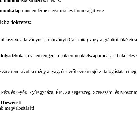
 minimalista stílusú
színek is.
 munkalap
minden térbe eleganciát és finomságot visz.
ba fektetsz:
któl kezdve a látványos, a márványt (Calacatta) vagy a gránitot tökélet
olyadékokat, és nem engedi a baktériumok elszaporodását. Tökéletes v
kvarc rendkívül kemény anyag, és évről évre megőrzi kifogástalan megj
, Pécs és Győr. Nyíregyháza, Érd, Zalaegerszeg, Szekszárd, és Moson
l beszereli
.
ak megvalósítását!