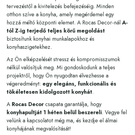
tervezéstől a kivitelezés befejezéséig. Minden
otthon szíve a konyha, amely megérdemel egy
hozzá méltó központi elemet. A Rocas Decor-nál
A-
tól Z-ig terjedő teljes körű megoldást
biztosítunk konyhai munkalapokhoz és
konyhaszigetekhez.
Az Ön elképzelését stressz és kompromisszumok
nélkül valósítjuk meg. Mi gondoskodunk a teljes
projektről, hogy Ön nyugodtan élvezhesse a
végeredményt:
egy elegáns, funkcionális és
tökéletesen kidolgozott konyhát
.
A
Rocas Decor
csapata garantálja, hogy
konyhapultját 1 héten belül beszereli
. Vegye fel
velünk a kapcsolatot még ma, és kezdje el álmai
konyhájának megvalósítását!