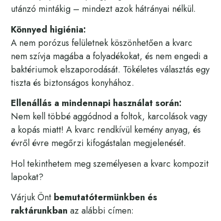
utánzó mintákig – mindezt azok hátrányai nélkül.
Könnyed higiénia:
A nem porózus felületnek köszönhetően a kvarc
nem szívja magába a folyadékokat, és nem engedi a
baktériumok elszaporodását. Tökéletes választás egy
tiszta és biztonságos konyhához.
Ellenállás a mindennapi használat során:
Nem kell többé aggódnod a foltok, karcolások vagy
a kopás miatt! A kvarc rendkívül kemény anyag, és
évről évre megőrzi kifogástalan megjelenését.
Hol tekinthetem meg személyesen a kvarc kompozit
lapokat?
Várjuk Önt
bemutatótermünkben és
raktárunkban
az alábbi címen: