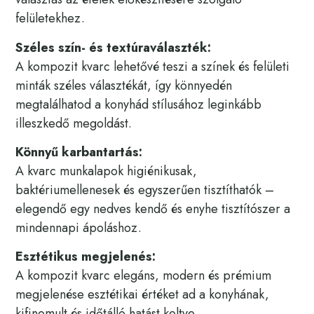
felületekhez.
Széles szín- és textúraválaszték:
A kompozit kvarc lehetővé teszi a színek és felületi
minták széles választékát, így könnyedén
megtalálhatod a konyhád stílusához leginkább
illeszkedő megoldást.
Könnyű karbantartás:
A kvarc munkalapok higiénikusak,
baktériumellenesek és egyszerűen tisztíthatók –
elegendő egy nedves kendő és enyhe tisztítószer a
mindennapi ápoláshoz.
Esztétikus megjelenés:
A kompozit kvarc elegáns, modern és prémium
megjelenése esztétikai értéket ad a konyhának,
kifinomult és időtálló hatást keltve.