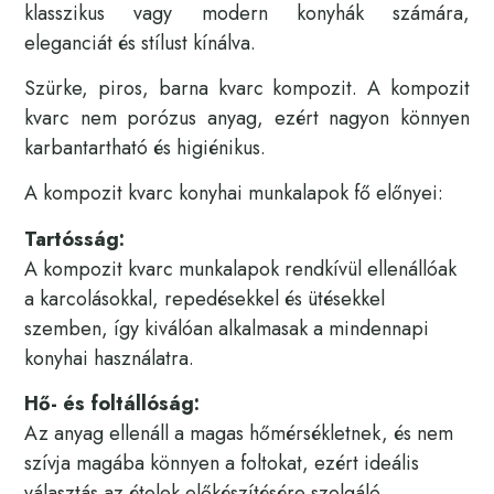
klasszikus vagy modern konyhák számára,
eleganciát és stílust kínálva.
Szürke, piros, barna kvarc kompozit. A kompozit
kvarc nem porózus anyag, ezért nagyon könnyen
karbantartható és higiénikus.
A kompozit kvarc konyhai munkalapok fő előnyei:
Tartósság:
A kompozit kvarc munkalapok rendkívül ellenállóak
a karcolásokkal, repedésekkel és ütésekkel
szemben, így kiválóan alkalmasak a mindennapi
konyhai használatra.
Hő- és foltállóság:
Az anyag ellenáll a magas hőmérsékletnek, és nem
szívja magába könnyen a foltokat, ezért ideális
választás az ételek előkészítésére szolgáló