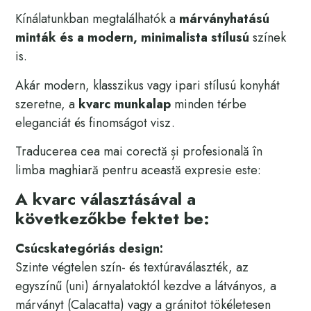
Kínálatunkban megtalálhatók a
márványhatású
minták és a modern, minimalista stílusú
színek
is.
Akár modern, klasszikus vagy ipari stílusú konyhát
szeretne, a
kvarc munkalap
minden térbe
eleganciát és finomságot visz.
Traducerea cea mai corectă și profesională în
limba maghiară pentru această expresie este:
A kvarc választásával a
következőkbe fektet be:
Csúcskategóriás design:
Szinte végtelen szín- és textúraválaszték, az
egyszínű (uni) árnyalatoktól kezdve a látványos, a
márványt (Calacatta) vagy a gránitot tökéletesen