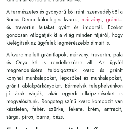
A természetes és gyönyörű kő iránti szenvedélyből a
Rocas Decor különleges kvarc-,
márvány
-,
gránit
–
és travertin fajtákat gyárt és importál. Ezeket
gondosan válogatják ki a világ minden tájáról, hogy
kielégítsék az ügyfelek legmérészebb álmait is.
A kvarc mellett gránitlapok, márvány, travertin, pala
és Onyx kő is rendelkezésre áll. Az ügyfél
megrendelésére feldolgozzuk kvarc és gránit
konyhai munkalapokat, lépcsőket és munkalapokat,
gránit ablakpárkányokat. Bármelyik telephelyünkön
jó árak várják, akár egyedi elképzeléseket is
megvalósítunk. Rengeteg színű kvarc kompozit van
készleten, fehér, szürke, fekete, krém, antracit,
sárga, piros, barna, bézs.