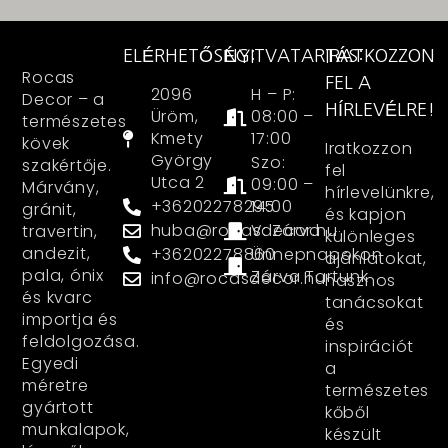
ELÉRHETŐSÉG:
NYITVATARTÁS:
IRATKOZZON
Rocas
FEL A
2096
H – P:
Decor – a
HÍRLEVÉLRE!
Üröm,
08:00 –
természetes
Kmety
17:00
kövek
Iratkozzon
György
Szo:
szakértője.
fel
Utca 2
09:00 –
Márvány,
hírlevelünkre,
+36202278295
14:00
gránit,
és kapjon
huba@rocasdecor.hu
V: Zárva
travertin,
különleges
andezit,
+36202278860
Ünnepnapokon
ajánlatokat,
pala, ónix
Zárva Tartunk
info@rocasdecor.hu
hasznos
és kvarc
tanácsokat
importja és
és
feldolgozása.
inspirációt
Egyedi
a
méretre
természetes
gyártott
kőből
munkalapok,
készült