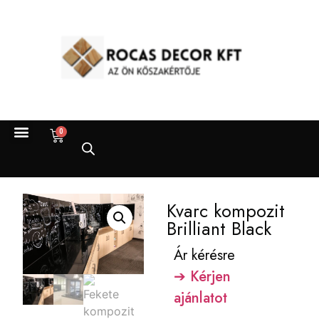
0
KOMPOZIT KVARC
TERMÉSZETES KŐ
Kvarc kompozit
Brilliant Black
Ár kérésre
➔ Kérjen
ajánlatot