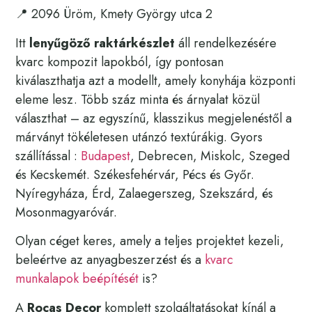
📍 2096 Üröm, Kmety György utca 2
Itt
lenyűgöző raktárkészlet
áll rendelkezésére
kvarc kompozit lapokból, így pontosan
kiválaszthatja azt a modellt, amely konyhája központi
eleme lesz. Több száz minta és árnyalat közül
választhat – az egyszínű, klasszikus megjelenéstől a
márványt tökéletesen utánzó textúrákig. Gyors
szállítással :
Budapest
, Debrecen, Miskolc, Szeged
és Kecskemét. Székesfehérvár, Pécs és Győr.
Nyíregyháza, Érd, Zalaegerszeg, Szekszárd, és
Mosonmagyaróvár.
Olyan céget keres, amely a teljes projektet kezeli,
beleértve az anyagbeszerzést és a
kvarc
munkalapok beépítését
is?
A
Rocas Decor
komplett szolgáltatásokat kínál a