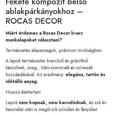
Fekete kompozit belső
ablakpárkányokhoz –
ROCAS DECOR
Miért érdemes a Rocas Decor kvarc
munkalapokat választani?
Természetes alapanyagok, prémium minőségben.
A lapok természetes kvarcból és gránitból
készülnek, üveg-, tükörszemcsék és színezék
hozzáadásával. Az eredmény:
elegáns, tartós és
időtálló anyag
.
Hosszú élettartam
Lapok
nem kopnak, nem karcolódnak
, és sok év
használat után is megőrzik színüket és fényüket.