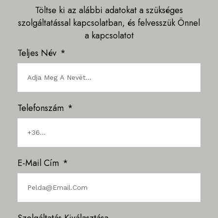
Töltse ki az alábbi adatokat a szükséges
szolgáltatással kapcsolatban, és felvesszük Önnel
a kapcsolatot
Teljes Név
Telefonszám
E-Mail Cím