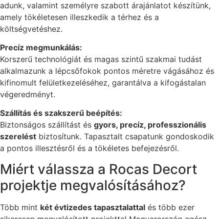
adunk, valamint személyre szabott árajánlatot készítünk,
amely tökéletesen illeszkedik a térhez és a
költségvetéshez.
Precíz megmunkálás:
Korszerű technológiát és magas szintű szakmai tudást
alkalmazunk a lépcsőfokok pontos méretre vágásához és
kifinomult felületkezeléséhez, garantálva a kifogástalan
végeredményt.
Szállítás és szakszerű beépítés:
Biztonságos szállítást és
gyors, precíz, professzionális
szerelést
biztosítunk. Tapasztalt csapatunk gondoskodik
a pontos illesztésről és a tökéletes befejezésről.
Miért válassza a Rocas Decort
projektje megvalósításához?
Több mint
két évtizedes tapasztalattal
és több ezer
sikeresen megvalósított projekttel Magyarország egész