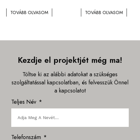
TOVÁBB OLVASOM
TOVÁBB OLVASOM
Kezdje el projektjét még ma!
Töltse ki az alábbi adatokat a szükséges
szolgáltatással kapcsolatban, és felvesszük Önnel
a kapcsolatot
Teljes Név
Telefonszám