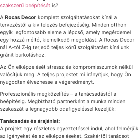
szakszerű beépítését
is?
A
Rocas Decor
komplett szolgáltatásokat kínál a
tervezéstől a kivitelezés befejezéséig. Minden otthon
egyik legfontosabb eleme a lépcső, amely megérdemel
egy hozzá méltó, kiemelkedő megoldást. A Rocas Decor-
nál A-tól Z-ig terjedő teljes körű szolgáltatást kínálunk
gránit burkoláshoz.
Az Ön elképzelését stressz és kompromisszumok nélkül
valósítjuk meg. A teljes projektet mi irányítjuk, hogy Ön
nyugodtan élvezhesse a végeredményt.
Professzionális megközelítés – a tanácsadástól a
beépítésig. Megbízható partnerként a munka minden
szakaszát a legnagyobb odafigyeléssel kezeljük:
Tanácsadás és árajánlat:
A projekt egy részletes egyeztetéssel indul, ahol felmérjük
az igényeket és az elképzeléseket. Szakértői tanácsot