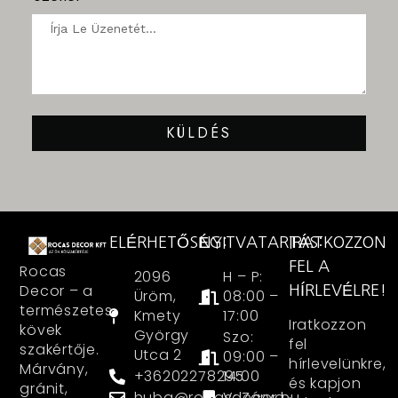
KÜLDÉS
ELÉRHETŐSÉG:
NYITVATARTÁS:
IRATKOZZON
FEL A
Rocas
2096
H – P:
Decor – a
HÍRLEVÉLRE!
Üröm,
08:00 –
természetes
Kmety
17:00
Iratkozzon
kövek
György
Szo:
fel
szakértője.
Utca 2
09:00 –
hírlevelünkre,
Márvány,
+36202278295
14:00
és kapjon
gránit,
huba@rocasdecor.hu
V: Zárva