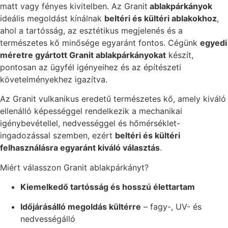
matt vagy fényes kivitelben. Az Granit
ablakpárkányok
ideális megoldást kínálnak
beltéri és kültéri ablakokhoz
,
ahol a tartósság, az esztétikus megjelenés és a
természetes kő minősége egyaránt fontos. Cégünk
egyedi
méretre gyártott Granit ablakpárkányokat
készít,
pontosan az ügyfél igényeihez és az építészeti
követelményekhez igazítva.
Az Granit vulkanikus eredetű természetes kő, amely kiváló
ellenálló képességgel rendelkezik a mechanikai
igénybevétellel, nedvességgel és hőmérséklet-
ingadozással szemben, ezért
beltéri és kültéri
felhasználásra egyaránt kiváló választás
.
Miért válasszon Granit ablakpárkányt?
Kiemelkedő tartósság és hosszú élettartam
Időjárásálló megoldás kültérre
– fagy-, UV- és
nedvességálló