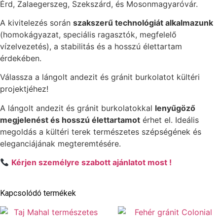
Érd, Zalaegerszeg, Szekszárd, és Mosonmagyaróvár.
A kivitelezés során
szakszerű technológiát alkalmazunk
(homokágyazat, speciális ragasztók, megfelelő
vízelvezetés), a stabilitás és a hosszú élettartam
érdekében.
Válassza a lángolt andezit és gránit burkolatot kültéri
projektjéhez!
A lángolt andezit és gránit burkolatokkal
lenyűgöző
megjelenést és hosszú élettartamot
érhet el. Ideális
megoldás a kültéri terek természetes szépségének és
eleganciájának megteremtésére.
Kérjen személyre szabott ajánlatot most !
Kapcsolódó termékek