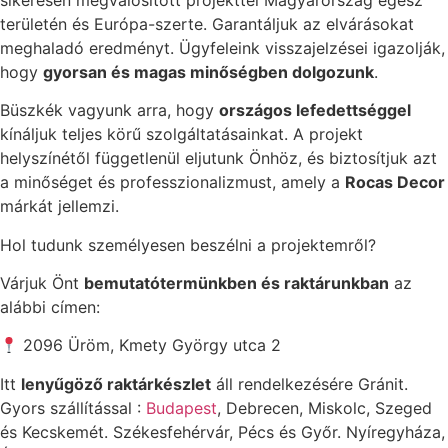
területén és Európa-szerte. Garantáljuk az elvárásokat
meghaladó eredményt. Ügyfeleink visszajelzései igazolják,
hogy
gyorsan és magas minőségben dolgozunk
.
Büszkék vagyunk arra, hogy
országos lefedettséggel
kínáljuk teljes körű szolgáltatásainkat. A projekt
helyszínétől függetlenül eljutunk Önhöz, és biztosítjuk azt
a minőséget és professzionalizmust, amely a
Rocas Decor
márkát jellemzi.
Hol tudunk személyesen beszélni a projektemről?
Várjuk Önt
bemutatótermünkben és raktárunkban
az
alábbi címen:
2096 Üröm, Kmety György utca 2
Itt
lenyűgöző raktárkészlet
áll rendelkezésére Gránit.
Gyors szállítással :
Budapest
, Debrecen, Miskolc, Szeged
és Kecskemét. Székesfehérvár, Pécs és Győr. Nyíregyháza,