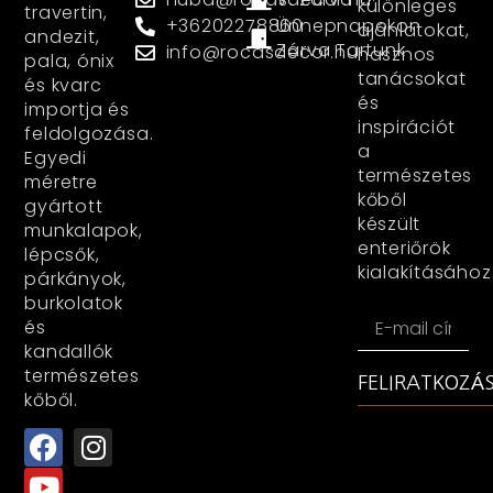
különleges
travertin,
+36202278860
Ünnepnapokon
ajánlatokat,
andezit,
Zárva Tartunk
info@rocasdecor.hu
hasznos
pala, ónix
tanácsokat
és kvarc
és
importja és
inspirációt
feldolgozása.
a
Egyedi
természetes
méretre
kőből
gyártott
készült
munkalapok,
enteriőrök
lépcsők,
kialakításához
párkányok,
burkolatok
és
kandallók
természetes
FELIRATKOZÁ
kőből.