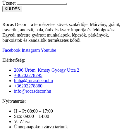
Üzenet
KÜLDÉS
Rocas Decor – a természetes kövek szakértője. Márvány, gránit,
travertin, andezit, pala, ónix és kvarc importja és feldolgozása.
Egyedi méretre gyártott munkalapok, lépcsők, párkányok,
burkolatok és kandallók természetes kőből.
Facebook
Instagram
Youtube
Elérhetőség:
2096 Üröm, Kmety György Utca 2
+36202278295
huba@rocasdecor.hu
+36202278860
info@rocasdecor.hu
Nyitvatartás:
H – P: 08:00 – 17:00
Szo: 09:00 – 14:00
V: Zárva
Ünnepnapokon zárva tartunk