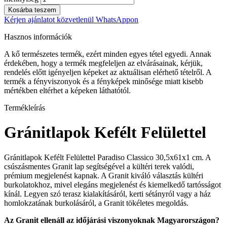
Kosárba teszem
Kérjen ajánlatot közvetlenül WhatsAppon
Hasznos információk
A kő természetes termék, ezért minden egyes tétel egyedi. Annak
érdekében, hogy a termék megfeleljen az elvárásainak, kérjük,
rendelés előtt igényeljen képeket az aktuálisan elérhető tételről. A
termék a fényviszonyok és a fényképek minősége miatt kisebb
mértékben eltérhet a képeken láthatótól.
Termékleírás
Gránitlapok Kefélt Felülettel
Gránitlapok Kefélt Felülettel Paradiso Classico 30,5x61x1 cm. A
csúszásmentes Granit lap segítségével a kültéri terek valódi,
prémium megjelenést kapnak. A Granit kiváló választás kültéri
burkolatokhoz, mivel elegáns megjelenést és kiemelkedő tartósságot
kínál. Legyen szó terasz kialakításáról, kerti sétányról vagy a ház
homlokzatának burkolásáról, a Granit tökéletes megoldás.
Az Granit ellenáll az időjárási viszonyoknak Magyarországon?