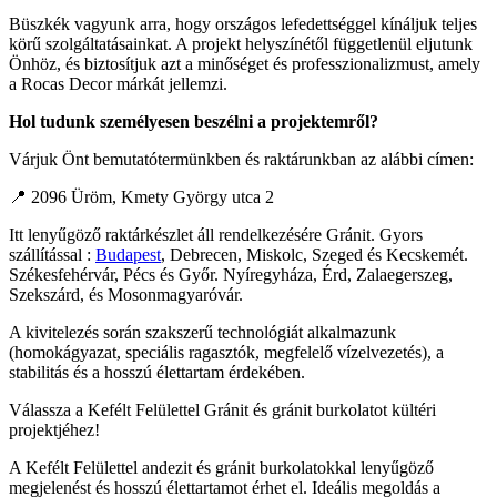
Büszkék vagyunk arra, hogy országos lefedettséggel kínáljuk teljes
körű szolgáltatásainkat. A projekt helyszínétől függetlenül eljutunk
Önhöz, és biztosítjuk azt a minőséget és professzionalizmust, amely
a Rocas Decor márkát jellemzi.
Hol tudunk személyesen beszélni a projektemről?
Várjuk Önt bemutatótermünkben és raktárunkban az alábbi címen:
📍 2096 Üröm, Kmety György utca 2
Itt lenyűgöző raktárkészlet áll rendelkezésére Gránit. Gyors
szállítással :
Budapest
, Debrecen, Miskolc, Szeged és Kecskemét.
Székesfehérvár, Pécs és Győr. Nyíregyháza, Érd, Zalaegerszeg,
Szekszárd, és Mosonmagyaróvár.
A kivitelezés során szakszerű technológiát alkalmazunk
(homokágyazat, speciális ragasztók, megfelelő vízelvezetés), a
stabilitás és a hosszú élettartam érdekében.
Válassza a Kefélt Felülettel Gránit és gránit burkolatot kültéri
projektjéhez!
A Kefélt Felülettel andezit és gránit burkolatokkal lenyűgöző
megjelenést és hosszú élettartamot érhet el. Ideális megoldás a