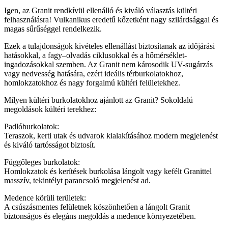
Igen, az Granit rendkívül ellenálló és kiváló választás kültéri
felhasználásra! Vulkanikus eredetű kőzetként nagy szilárdsággal és
magas sűrűséggel rendelkezik.
Ezek a tulajdonságok kivételes ellenállást biztosítanak az időjárási
hatásokkal, a fagy–olvadás ciklusokkal és a hőmérséklet-
ingadozásokkal szemben. Az Granit nem károsodik UV-sugárzás
vagy nedvesség hatására, ezért ideális térburkolatokhoz,
homlokzatokhoz és nagy forgalmú kültéri felületekhez.
Milyen kültéri burkolatokhoz ajánlott az Granit? Sokoldalú
megoldások kültéri terekhez:
Padlóburkolatok:
Teraszok, kerti utak és udvarok kialakításához modern megjelenést
és kiváló tartósságot biztosít.
Függőleges burkolatok:
Homlokzatok és kerítések burkolása lángolt vagy kefélt Granittel
masszív, tekintélyt parancsoló megjelenést ad.
Medence körüli területek:
A csúszásmentes felületnek köszönhetően a lángolt Granit
biztonságos és elegáns megoldás a medence környezetében.