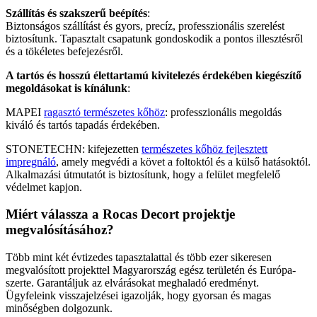
Szállítás és szakszerű beépítés
:
Biztonságos szállítást és gyors, precíz, professzionális szerelést
biztosítunk. Tapasztalt csapatunk gondoskodik a pontos illesztésről
és a tökéletes befejezésről.
A tartós és hosszú élettartamú kivitelezés érdekében kiegészítő
megoldásokat is kínálunk
:
MAPEI
ragasztó természetes kőhöz
: professzionális megoldás
kiváló és tartós tapadás érdekében.
STONETECHN: kifejezetten
természetes kőhöz fejlesztett
impregnáló
, amely megvédi a követ a foltoktól és a külső hatásoktól.
Alkalmazási útmutatót is biztosítunk, hogy a felület megfelelő
védelmet kapjon.
Miért válassza a Rocas Decort projektje
megvalósításához?
Több mint két évtizedes tapasztalattal és több ezer sikeresen
megvalósított projekttel Magyarország egész területén és Európa-
szerte. Garantáljuk az elvárásokat meghaladó eredményt.
Ügyfeleink visszajelzései igazolják, hogy gyorsan és magas
minőségben dolgozunk.