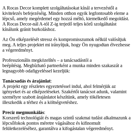
A Rocas Decor komplett szolgáltatásokat kínál a tervezéstől a
kivitelezés befejezéséig. Minden otthon egyik legfontosabb eleme a
lépcső, amely megérdemel egy hozzá méltó, kiemelkedő megoldást.
A Rocas Decor-nál A-tól Z-ig terjedő teljes körű szolgáltatást
kínálunk gránit burkoláshoz.
Az Ön elképzelését stressz és kompromisszumok nélkül valósítjuk
meg. A teljes projektet mi irányítjuk, hogy Ön nyugodtan élvezhesse
a végeredményt.
Professzionális megközelítés – a tanácsadástól a
beépítésig. Megbízható partnerként a munka minden szakaszát a
legnagyobb odafigyeléssel kezeljük:
Tanácsadás és árajánlat
:
A projekt egy részletes egyeztetéssel indul, ahol felmérjük az
igényeket és az elképzeléseket. Szakértői tanácsot adunk, valamint
személyre szabott árajánlatot készítünk, amely tökéletesen
illeszkedik a térhez és a költségvetéshez.
Precíz megmunkálás
:
Korszerű technológiát és magas szintű szakmai tudást alkalmazunk a
lépcsőfokok pontos méretre vágásához és kifinomult
felületkezeléséhez, garantálva a kifogástalan végeredményt.