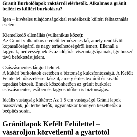
Granit Burkolólapok raktárról elérhetők. Alkalmas a gránit
beltéri és kültéri burkolásra?
Igen – kivételes tulajdonságokkal rendelkezik kültéri felhasználás
esetén:
Kiemelkedő ellenállás (vulkanikus kőzet):
Az Granit vulkanikus eredetű természetes kő, amely rendkívüli
kopásállóságáról és nagy terhelhetőségéről ismert. Ellenáll a
fagynak, nedvességnek és az időjárás viszontagságainak, így hosszú
távú befektetést jelent.
Csúszásmentes lángolt felület:
A kültéri burkolatok esetében a biztonság kulcsfontosságú. A Kefélt
Felülettel hőkezeléssel készül, amely érdes textúrát és kiváló
tapadást biztosít. Ennek köszönhetően az gránit burkolat
csúszásmentes, esőben és fagyos időben is biztonságos.
Ideális vastagság kültérre: Az 1,5 cm vastagságú Gránit lapok
masszívak, jól terhelhetők, ugyanakkor könnyen kezelhetők a
beépítés során.
Gránitlapok Kefélt Felülettel –
vásároljon közvetlenül a gyártótól