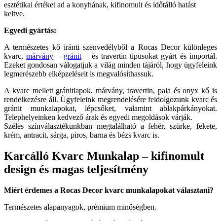
esztétikai értéket ad a konyhának, kifinomult és időtálló hatást
keltve.
Egyedi gyártás:
A természetes kő iránti szenvedélyből a Rocas Decor különleges
kvarc,
márvány
–
gránit
– és travertin típusokat gyárt és importál.
Ezeket gondosan válogatjuk a világ minden tájáról, hogy ügyfeleink
legmerészebb elképzeléseit is megvalósíthassuk.
A kvarc mellett gránitlapok, márvány, travertin, pala és onyx kő is
rendelkezésre áll. Ügyfeleink megrendelésére feldolgozunk kvarc és
gránit munkalapokat, lépcsőket, valamint ablakpárkányokat.
Telephelyeinken kedvező árak és egyedi megoldások várják.
Széles színválasztékunkban megtalálható a fehér, szürke, fekete,
krém, antracit, sárga, piros, barna és bézs kvarc is.
Karcálló Kvarc Munkalap – kifinomult
design és magas teljesítmény
Miért érdemes a Rocas Decor kvarc munkalapokat választani?
Természetes alapanyagok, prémium minőségben.