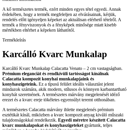
A kő természetes termék, ezért minden egyes tétel egyedi. Annak
érdekében, hogy a termék megfeleljen az elvárásainak, kérjük,
rendelés előtt igényeljen képeket az aktuálisan elérhető tételről. A
termék a fényviszonyok és a fényképek minősége miatt kisebb
mértékben eltérhet a képeken láthatótól.
Termékleírás
Karcálló Kvarc Munkalap
Karcálló Kvarc Munkalap Calacatta Venato – 2 cm vastagságban.
Prémium eleganciát és rendkívüli tartósságot kínálnak
Calacatta kompozit konyhai munkalapjaink és
konyhaszigeteink.
Ez a típusú felület ideális választást jelent
mindazok számára, akik modern, stílusos és könnyen karbantartható
konyhát szeretnének. A természetes márvány megjelenését idéző
erezet és a kvarc ereje tökéletes egyensúlyt teremt otthonában.
A természetes Calacatta márvány ihlette megjelenés prémium
esztétikát kínál, miközben a kvarc kompozit anyag kiváló műszaki
tulajdonságokkal rendelkezik.
Egyedi méretre készített Calacatta
kvarc munkalapokat és konyhaszigeteket
gyártunk, teljes