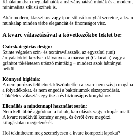
Kínálatunkban megtalálhatók a márványhatású minták és a modern,
minimalista stílusú színek is.
Akár modern, klasszikus vagy ipari stílusú konyhát szeretne, a kvarc
munkalap minden térbe eleganciát és finomságot visz.
A kvarc választásával a következőkbe fektet be:
Csúcskategóriás design:
Szinte végtelen szín- és textúraválaszték, az egyszínű (uni)
árnyalatoktól kezdve a látványos, a márványt (Calacatta) vagy a
gránitot tökéletesen utánzó mintákig – mindezt azok hátrányai
nélkül.
Könnyed higiénia:
A nem porózus felületnek köszönhetően a kvarc nem szívja magába
a folyadékokat, és nem engedi a baktériumok elszaporodását.
Tökéletes választás egy tiszta és biztonságos konyhához.
Ellenállás a mindennapi használat során
:
Nem kell többé aggódnod a foltok, karcolások vagy a kopás miatt!
A kvarc rendkívül kemény anyag, és évről évre megőrzi
kifogástalan megjelenését.
Hol tekinthetem meg személyesen a kvarc kompozit lapokat?