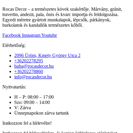
Rocas Decor – a természetes kövek szakértője. Márvány, gránit,
travertin, andezit, pala, ónix és kvarc importja és feldolgozása.
Egyedi méretre gyártott munkalapok, lépcsők, párkányok,
burkolatok és kandallók természetes kőből.
Facebook
Instagram
Youtube
Elérhetőség:
2096 Üröm, Kmety György Utca 2
+36202278295
huba@rocasdecor.hu
+36202278860
info@rocasdecor.hu
Nyitvatartás:
H – P: 08:00 – 17:00
Szo: 09:00 – 14:00
V: Zárva
Ünnepnapokon zárva tartunk
Iratkozzon fel a hírlevélre!