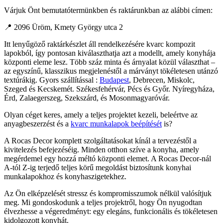
Várjuk Önt bemutatótermünkben és raktárunkban az alábbi címen:
📍 2096 Üröm, Kmety György utca 2
Itt lenyűgöző raktárkészlet áll rendelkezésére kvarc kompozit
lapokból, így pontosan kiválaszthatja azt a modellt, amely konyhája
központi eleme lesz. Több száz minta és árnyalat közül választhat –
az egyszínű, klasszikus megjelenéstől a márványt tökéletesen utánzó
textúrákig. Gyors szállítással :
Budapest
, Debrecen, Miskolc,
Szeged és Kecskemét. Székesfehérvár, Pécs és Győr. Nyíregyháza,
Érd, Zalaegerszeg, Szekszárd, és Mosonmagyaróvár.
Olyan céget keres, amely a teljes projektet kezeli, beleértve az
anyagbeszerzést és a
kvarc munkalapok beépítését
is?
A Rocas Decor komplett szolgáltatásokat kínál a tervezéstől a
kivitelezés befejezéséig. Minden otthon szíve a konyha, amely
megérdemel egy hozzá méltó központi elemet. A Rocas Decor-nál
A-tól Z-ig terjedő teljes körű megoldást biztosítunk konyhai
munkalapokhoz és konyhaszigetekhez.
Az Ön elképzelését stressz és kompromisszumok nélkül valósítjuk
meg. Mi gondoskodunk a teljes projektről, hogy Ön nyugodtan
élvezhesse a végeredményt: egy elegáns, funkcionális és tökéletesen
kidolgozott konyhát.