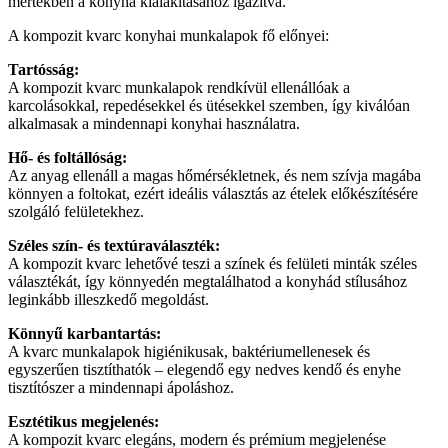
mértékben a konyha kialakításához igazítva.
A kompozit kvarc konyhai munkalapok fő előnyei:
Tartósság:
A kompozit kvarc munkalapok rendkívül ellenállóak a
karcolásokkal, repedésekkel és ütésekkel szemben, így kiválóan
alkalmasak a mindennapi konyhai használatra.
Hő- és foltállóság:
Az anyag ellenáll a magas hőmérsékletnek, és nem szívja magába
könnyen a foltokat, ezért ideális választás az ételek előkészítésére
szolgáló felületekhez.
Széles szín- és textúraválaszték:
A kompozit kvarc lehetővé teszi a színek és felületi minták széles
választékát, így könnyedén megtalálhatod a konyhád stílusához
leginkább illeszkedő megoldást.
Könnyű karbantartás:
A kvarc munkalapok higiénikusak, baktériumellenesek és
egyszerűen tisztíthatók – elegendő egy nedves kendő és enyhe
tisztítószer a mindennapi ápoláshoz.
Esztétikus megjelenés:
A kompozit kvarc elegáns, modern és prémium megjelenése